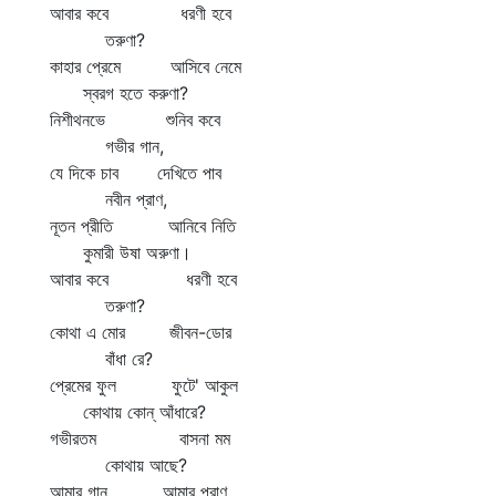
আবার কবে ধরণী হবে
তরুণা?
কাহার প্রেমে আসিবে নেমে
স্বরগ হতে করুণা?
নিশীথনভে শুনিব কবে
গভীর গান,
যে দিকে চাব দেখিতে পাব
নবীন প্রাণ,
নূতন প্রীতি আনিবে নিতি
কুমারী উষা অরুণা।
আবার কবে ধরণী হবে
তরুণা?
কোথা এ মোর জীবন-ডোর
বাঁধা রে?
প্রেমের ফুল ফুটে' আকুল
কোথায় কোন্‌ আঁধারে?
গভীরতম বাসনা মম
কোথায় আছে?
আমার গান আমার প্রাণ