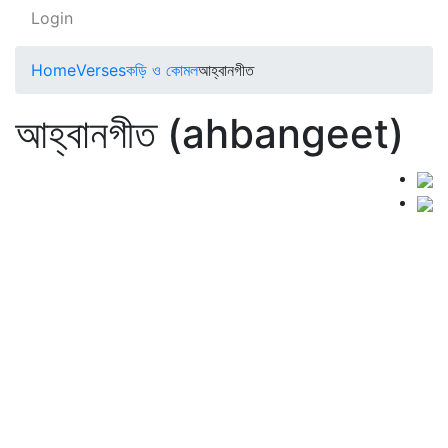
Login
Home
Verses
কড়ি ও কোমল
আহ্বানগীত
আহ্বানগীত (ahbangeet)