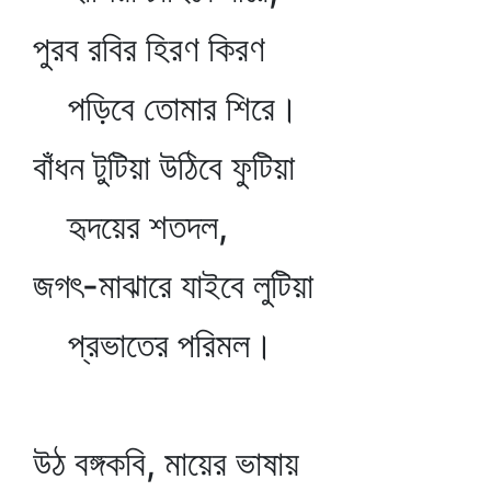
পুরব রবির হিরণ কিরণ
পড়িবে তোমার শিরে।
বাঁধন টুটিয়া উঠিবে ফুটিয়া
হৃদয়ের শতদল,
জগৎ-মাঝারে যাইবে লুটিয়া
প্রভাতের পরিমল।
উঠ বঙ্গকবি, মায়ের ভাষায়