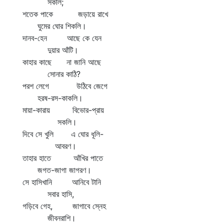
সকলি;
শতেক পাকে জড়ায়ে রাখে
ঘুমের ঘোর শিকলি।
দানব-হেন আছে কে যেন
দুয়ার আঁটি।
কাহার কাছে না জানি আছে
সোনার কাঠি?
পরশ লেগে উঠিবে জেগে
হরষ-রস-কাকলি।
মায়া-কারায় বিভোর-প্রায়
সকলি।
দিবে সে খুলি এ ঘোর ধূলি-
আবরণ।
তাহার হাতে আঁখির পাতে
জগত-জাগা জাগরণ।
সে হাসিখানি আনিবে টানি
সবার হাসি,
গড়িবে গেহ, জাগাবে স্নেহ
জীবনরাশি।