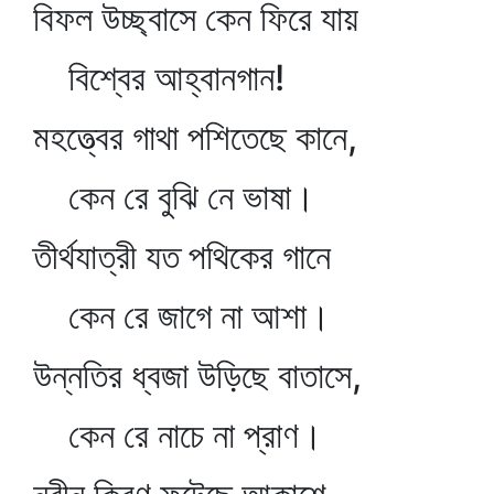
বিফল উচ্ছ্বাসে কেন ফিরে যায়
বিশ্বের আহ্বানগান!
মহত্ত্বের গাথা পশিতেছে কানে,
কেন রে বুঝি নে ভাষা।
তীর্থযাত্রী যত পথিকের গানে
কেন রে জাগে না আশা।
উন্নতির ধ্বজা উড়িছে বাতাসে,
কেন রে নাচে না প্রাণ।