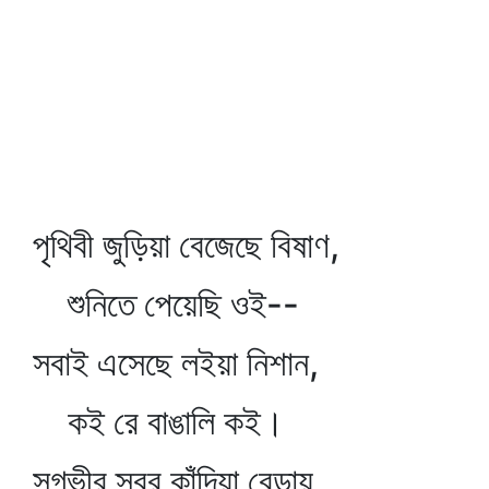
পৃথিবী জুড়িয়া বেজেছে বিষাণ,
শুনিতে পেয়েছি ওই--
সবাই এসেছে লইয়া নিশান,
কই রে বাঙালি কই।
সুগভীর স্বর কাঁদিয়া বেড়ায়