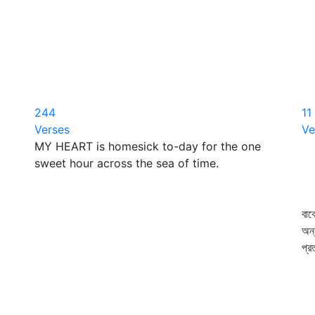
244
11
Verses
Ve
MY HEART is homesick to-day for the one
আ
sweet hour across the sea of time.
ব
ত
প
বাক
অন্
প্
না
স
ঘ