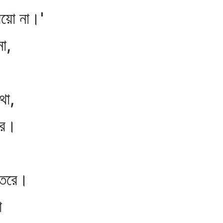
যেয়ো না।'
না,
!
থা,
রে।
িতরে।
া