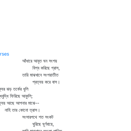
rses
ঁধারে আবৃত ঘন সংশয়
িশ্ব করিছে গ্রাস,
ারি মাঝখানে সংশয়াতীত
্রত্যয় করে বাস।
্যের ঝড় তর্কের ধূলি
ধবুদ্ধি ফিরিছে আকুলি;
রত্যয় আছে আপনার মাঝে--
হি তার কোনো ত্রাস।
ংসারপথে শত সংকট
ুরিছে ঘূর্ণবায়ে,