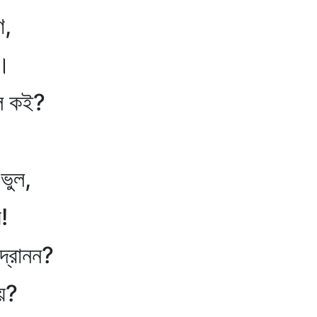
ণ,
ই।
জিল কই?
ভুল,
!
্দ্রানন?
ায়?