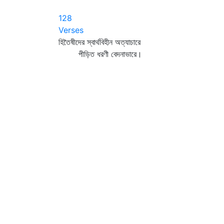
128
Verses
হিতৈষীদের স্বার্থবিহীন অত্যাচারে
পীড়িত ধরণী বেদনাভারে।