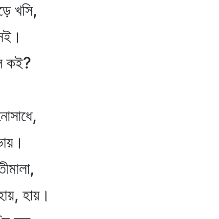
ড়ে খসি,
 সই।
জিল কই?
মনোসাধে,
 ভায়।
তীমালা,
োহায়, হায়।