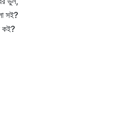
ির ভুল,
লো সই?
িল কই?