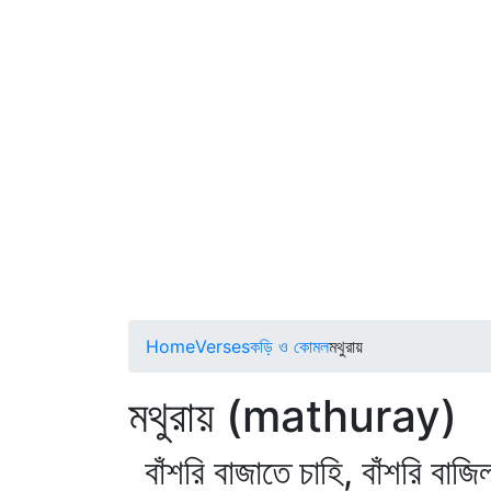
Home
Verses
কড়ি ও কোমল
মথুরায়
মথুরায় (mathuray)
বাঁশরি বাজাতে চাহি, বাঁশরি বা