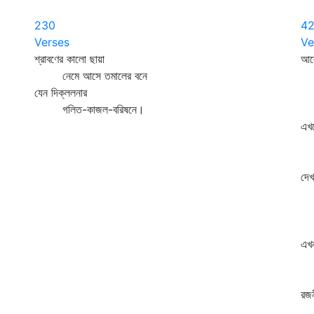
230
4
Verses
Ve
শ্রাবণের কালো ছায়া
আলো
নেমে আসে তমালের বনে
পা
যেন দিক্‌ললনার
ঘন
গলিত-কাজল-বরিষনে।
ও 
এখ
হা
পা
দেখ
পা
পূ
প্
এখন
হা
পা
রজন
পা