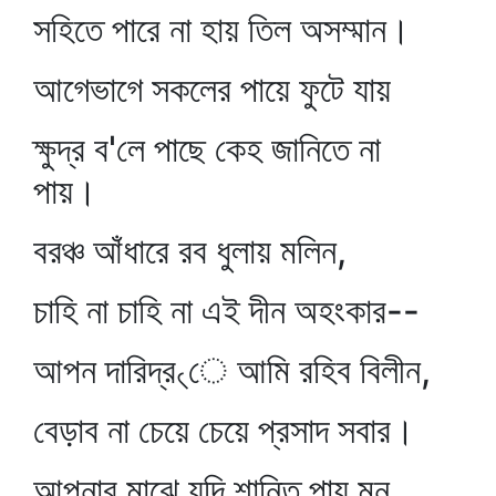
সহিতে পারে না হায় তিল অসম্মান।
আগেভাগে সকলের পায়ে ফুটে যায়
ক্ষুদ্র ব'লে পাছে কেহ জানিতে না
পায়।
বরঞ্চ আঁধারে রব ধুলায় মলিন,
চাহি না চাহি না এই দীন অহংকার--
আপন দারিদ্র৻ে আমি রহিব বিলীন,
বেড়াব না চেয়ে চেয়ে প্রসাদ সবার।
আপনার মাঝে যদি শান্তি পায় মন