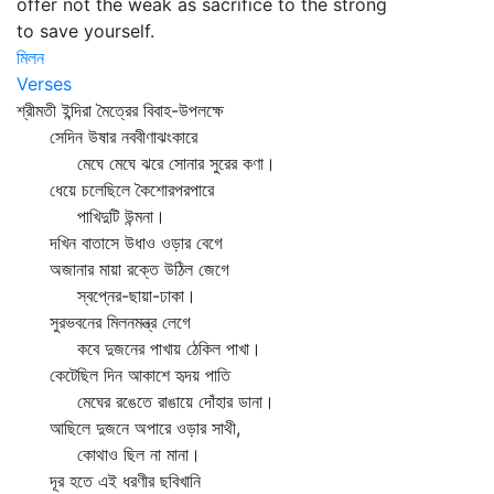
offer not the weak as sacrifice to the strong
to save yourself.
মিলন
Verses
শ্রীমতী ইন্দিরা মৈত্রের বিবাহ-উপলক্ষে
সেদিন উষার নববীণাঝংকারে
মেঘে মেঘে ঝরে সোনার সুরের কণা।
ধেয়ে চলেছিলে কৈশোরপরপারে
পাখিদুটি উন্মনা।
দখিন বাতাসে উধাও ওড়ার বেগে
অজানার মায়া রক্তে উঠিল জেগে
স্বপ্নের-ছায়া-ঢাকা।
সুরভবনের মিলনমন্ত্র লেগে
কবে দুজনের পাখায় ঠেকিল পাখা।
কেটেছিল দিন আকাশে হৃদয় পাতি
মেঘের রঙেতে রাঙায়ে দোঁহার ডানা।
আছিলে দুজনে অপারে ওড়ার সাথী,
কোথাও ছিল না মানা।
দূর হতে এই ধরণীর ছবিখানি