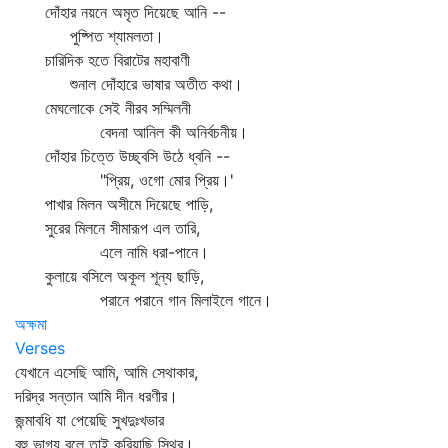
দোঁহার নয়নে অমৃত দিয়েছে আনি --
পুষ্পিত শ্যামলতা।
চারিদিক হতে বিরাটের মহাবাণী
শুনাল দোঁহারে ভাষার অতীত কথা।
মেঘলোকে সেই নীরব সম্মিলনী
বেদনা আনিল কী অনির্বচনীয়।
দোঁহার চিত্তে উচ্ছ্বসি উঠে ধ্বনি --
"প্রিয়, ওগো মোর প্রিয়।'
পাখার মিলন অসীমে দিয়েছে পাড়ি,
সুরের মিলনে সীমারূপ এল তারি,
এলে নামি ধরা-পানে।
কুলায়ে বসিলে অকূল শূন্য ছাড়ি,
পরানে পরানে গান মিলাইলে গানে।
অক্ষমা
Verses
যেখানে এসেছি আমি, আমি সেথাকার,
দরিদ্র সন্তান আমি দীন ধরণীর।
জন্মাবধি যা পেয়েছি সুখদুঃখভার
বহু ভাগ্য বলে তাই করিয়াছি স্থির।