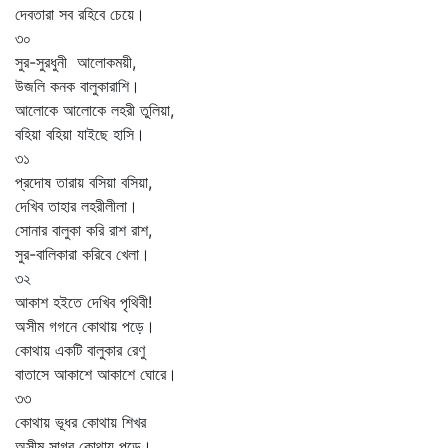
দেবতারা সব রহিবে চেয়ে।
৩০
সুর-সুরধুনী আলোকময়ী,
উজলি কনক বালুকারাশি।
আলোকে আলোকে লহরী তুলিয়া,
বহিয়া বহিয়া যাইছে হাসি।
৩১
প্রদোষ তারায় বসিয়া বসিয়া,
দেখিব তাহার লহরীলীলা।
সোনার বালুকা করি রাশ রাশ,
সুর-বালিকারা করিবে খেলা।
৩২
আকাশ হইতে দেখিব পৃথিবী!
অসীম গগনে কোথায় পড়ে।
কোথায় একটি বালুকার রেণু
বাতাসে আকাশে আকাশে ঘোরে।
৩৩
কোথায় ভূধর কোথায় শিখর
অসীম সাগর কোথায় পড়ে।