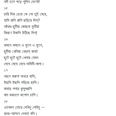
নদী ঢলে পড়ে পুলিন দেশে!!
১৫
চারি দিক্‌ চেয়ে কে লো তুই মেয়ে,
হাসি রাশি রাশি ছড়িয়ে দিস্‌?
আঁধার ছুটিয়া জোছনা ফুটিয়া
কিরণে উজলি উঠিছে দিশ্‌!
১৬
কমলে কমলে এ ফুলে ও ফুলে,
ছুটিয়া খেলিয়া বেড়াস্‌ বালা!
ছুটে ছুটে ছুটে খেলায় যেমন
মেঘে মেঘে মেঘে দামিনী-মালা।
১৭
নয়নে করুণা অধরে হাসি,
উছলি উছলি পড়িছে ছাপি।
মাথায় গলায় কুসুমরাশি
বাম করতলে কপোল চাপি।
১৮
এতকাল তোরে দেখিনু সেবিনু --
হৃদয়-আসনে দেবতা বলি।