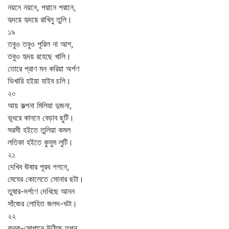
নয়নে নয়নে, পরানে পরানে,
হৃদয়ে হৃদয়ে রাখিনু তুলি।
১৯
তবুও তবুও পূরিল না আশ,
তবুও হৃদয় রহেছে খালি।
তোরে প্রাণ মন করিয়া অর্পণ
ভিখারি হইয়া যাইব চলি।
২০
আয় কল্পনা মিলিয়া দুজনা,
ভূধরে কাননে বেড়াব ছুটি।
সরসী হইতে তুলিয়া কমল
লতিকা হইতে কুসুম লুটি।
২১
দেখিব ঊষার পূরব গগনে,
মেঘের কোলেতে সোনার ছটা।
তুষার-দর্পণে দেখিছে আনন
সাঁজের লোহিত জলদ-ঘটা।
২২
কনক-সোপানে উঠিছে তপন