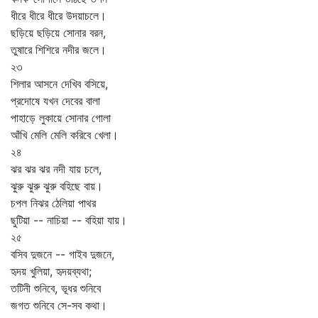
ধীরে ধীরে ধীরে উদয়াচলে।
ছড়িয়ে ছড়িয়ে সোনার বরন,
তুষারে শিশিরে নদীর জলে।
২৩
শিলার আসনে দেখিব বসিয়ে,
প্রদোষে যখন দেবের বালা
পাহাড়ে লুকায়ে সোনার গোলা
আঁখি মেলি মেলি করিবে খেলা।
২৪
ঝর ঝর ঝর নদী যায় চলে,
ঝুরু ঝুরু ঝুরু বহিছে বায়।
চপল নিঝর ঠেলিয়া পাথর
ছুটিয়া -- নাচিয়া -- বহিয়া যায়।
২৫
বসিব দুজনে -- গাইব দুজনে,
হৃদয় খুলিয়া, হৃদয়ব্যথা;
তটিনী শুনিবে, ভূধর শুনিবে
জগত শুনিবে সে-সব কথা।