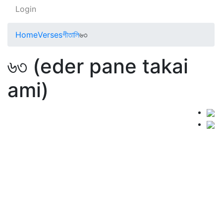
Login
Home
Verses
গীতালি
৬৩
৬৩ (eder pane takai
ami)