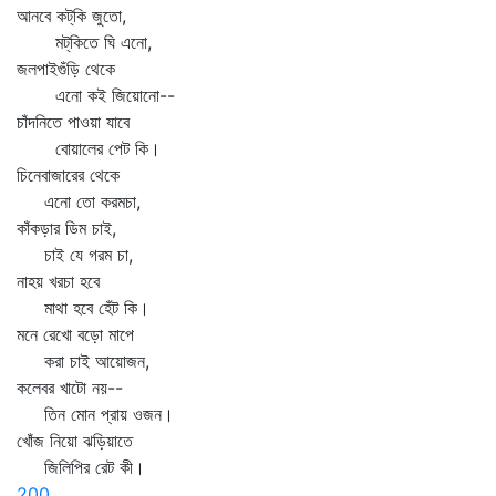
আনবে কট্‌কি জুতো,
মট্‌কিতে ঘি এনো,
জলপাইগুঁড়ি থেকে
এনো কই জিয়োনো--
চাঁদনিতে পাওয়া যাবে
বোয়ালের পেট কি।
চিনেবাজারের থেকে
এনো তো করমচা,
কাঁকড়ার ডিম চাই,
চাই যে গরম চা,
নাহয় খরচা হবে
মাথা হবে হেঁট কি।
মনে রেখো বড়ো মাপে
করা চাই আয়োজন,
কলেবর খাটো নয়--
তিন মোন প্রায় ওজন।
খোঁজ নিয়ো ঝড়িয়াতে
জিলিপির রেট কী।
200