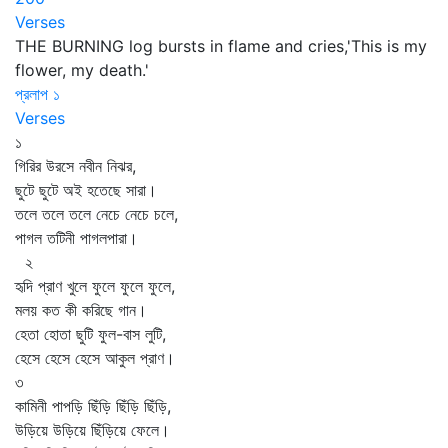
Verses
THE BURNING log bursts in flame and cries,'This is my
flower, my death.'
প্রলাপ ১
Verses
১
গিরির উরসে নবীন নিঝর,
ছুটে ছুটে অই হতেছে সারা।
তলে তলে তলে নেচে নেচে চলে,
পাগল তটিনী পাগলপারা।
২
হৃদি প্রাণ খুলে ফুলে ফুলে ফুলে,
মলয় কত কী করিছে গান।
হেতা হোতা ছুটি ফুল-বাস লুটি,
হেসে হেসে হেসে আকুল প্রাণ।
৩
কামিনী পাপড়ি ছিঁড়ি ছিঁড়ি ছিঁড়ি,
উড়িয়ে উড়িয়ে ছিঁড়িয়ে ফেলে।