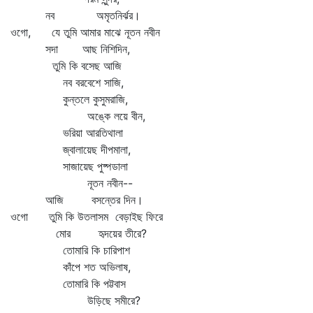
নব অমৃতনির্ঝর।
ওগো, যে তুমি আমার মাঝে নূতন নবীন
সদা আছ নিশিদিন,
তুমি কি বসেছ আজি
নব বরবেশে সাজি,
কুন্তলে কুসুমরাজি,
অঙ্কে লয়ে বীন,
ভরিয়া আরতিথালা
জ্বালায়েছ দীপমালা,
সাজায়েছ পুষ্পডালা
নূতন নবীন--
আজি বসন্তের দিন।
ওগো তুমি কি উতলাসম বেড়াইছ ফিরে
মোর হৃদয়ের তীরে?
তোমারি কি চারিপাশ
কাঁপে শত অভিলাষ,
তোমারি কি পট্টবাস
উড়িছে সমীরে?