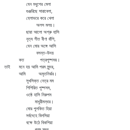
যেন মধুপের মেলা
গুঞ্জরিছে সারাবেলা,
হেলাভরে করে খেলা
অলস মলয়।
ছায়া আলো অশ্রু হাসি
নৃত্য গীত বীণা বাঁশি,
যেন মোর অঙ্গে আসি
বসন্ত-উদয়
কত পত্রপুষ্পময়।
তাই মনে হয় আমি পরম সুন্দর,
আমি অমৃতনির্ঝর।
সুখসিক্ত নেত্র মম
শিশিরিত পুষ্পসম,
ওষ্ঠে হাসি নিরুপম
মাধুরীমন্থর।
মোর পুলকিত হিয়া
সর্বদেহে বিলসিয়া
বক্ষে উঠে বিকশিয়া
পরম সুন্দর,