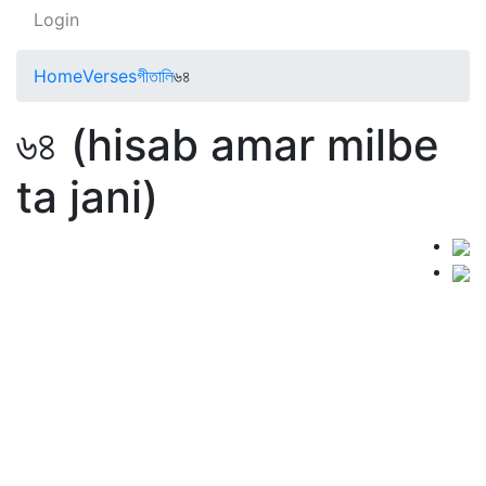
Login
Home
Verses
গীতালি
৬৪
৬৪ (hisab amar milbe
ta jani)