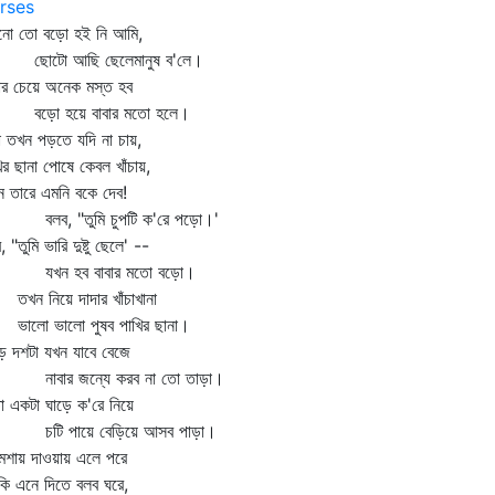
rses
নো তো বড়ো হই নি আমি,
টো আছি ছেলেমানুষ ব'লে।
ার চেয়ে অনেক মস্ত হব
ো হয়ে বাবার মতো হলে।
া তখন পড়তে যদি না চায়,
ির ছানা পোষে কেবল খাঁচায়,
 তারে এমনি বকে দেব!
ব, "তুমি চুপটি ক'রে পড়ো।'
, "তুমি ভারি দুষ্টু ছেলে' --
ন হব বাবার মতো বড়ো।
ন নিয়ে দাদার খাঁচাখানা
লো ভালো পুষব পাখির ছানা।
ে দশটা যখন যাবে বেজে
বার জন্যে করব না তো তাড়া।
া একটা ঘাড়ে ক'রে নিয়ে
ি পায়ে বেড়িয়ে আসব পাড়া।
ুমশায় দাওয়ায় এলে পরে
ি এনে দিতে বলব ঘরে,