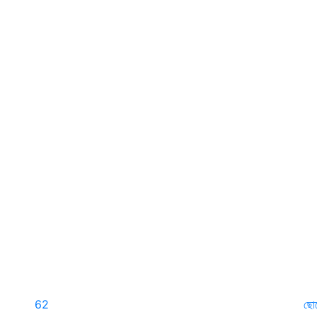
62
ছো