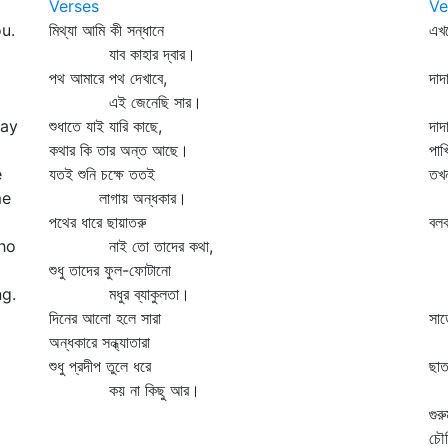
Verses
Ve
u.
মিথ্যা আমি কী সন্ধানে
এখ
যাব কাহার দ্বার।
ছো
পথ আমারে পথ দেখাবে,
দাদ
এই জেনেছি সার।
বড়
way
শুধাতে যাই যারি কাছে,
দাদ
কথার কি তার অন্ত আছে।
পাখ
e
যতই শুনি চক্ষে ততই
তখন
me
লাগায় অন্ধকার।
বল
পথের ধারে ছায়াতরু
বলব
who
নাই তো তাদের কথা,
যখ
শুধু তাদের ফুল-ফোটানো
তখ
ng.
মধুর ব্যাকুলতা।
ভা
দিনের আলো হলে সারা
সাড়
অন্ধকারে সন্ধ্যাতারা
না
শুধু প্রদীপ তুলে ধরে
ছাত
কয় না কিছু আর।
চট
গুর
চৌক