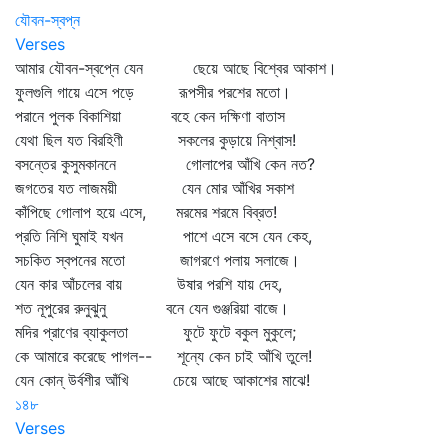
যৌবন-স্বপ্ন
Verses
আমার যৌবন-স্বপ্নে যেন ছেয়ে আছে বিশ্বের আকাশ।
ফুলগুলি গায়ে এসে পড়ে রূপসীর পরশের মতো।
পরানে পুলক বিকাশিয়া বহে কেন দক্ষিণা বাতাস
যেথা ছিল যত বিরহিণী সকলের কুড়ায়ে নিশ্বাস!
বসন্তের কুসুমকাননে গোলাপের আঁখি কেন নত?
জগতের যত লাজময়ী যেন মোর আঁখির সকাশ
কাঁপিছে গোলাপ হয়ে এসে, মরমের শরমে বিব্রত!
প্রতি নিশি ঘুমাই যখন পাশে এসে বসে যেন কেহ,
সচকিত স্বপনের মতো জাগরণে পলায় সলাজে।
যেন কার আঁচলের বায় উষার পরশি যায় দেহ,
শত নূপুরের রুনুঝুনু বনে যেন গুঞ্জরিয়া বাজে।
মদির প্রাণের ব্যাকুলতা ফুটে ফুটে বকুল মুকুলে;
কে আমারে করেছে পাগল-- শূন্যে কেন চাই আঁখি তুলে!
যেন কোন্‌ উর্বশীর আঁখি চেয়ে আছে আকাশের মাঝে!
১৪৮
Verses