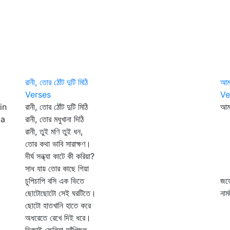
রানী, তোর ঠোঁট দুটি মিঠি
আমা
Verses
Ve
in
রানী, তোর ঠোঁট দুটি মিঠি
আম
 a
রানী, তোর মধুখানা দিঠি
মর
রানী, তুই মণি তুই ধন,
সক
তোর কথা ভাবি সারাক্ষণ।
না
দীর্ঘ সন্ধ্যা কাটে কী করিয়া?
তত
সাধ যায় তোর কাছে গিয়া
হা
চুপিচাপি বসি এক ভিতে
জড়ো
ছোটোছোটো সেই ঘরটিতে।
নাম
ছোটো হাতখানি হাতে করে
ছি
অধরেতে রেখে দিই ধরে।
চি