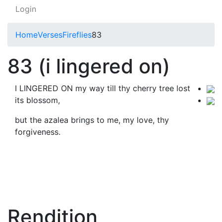
Login
Home
Verses
Fireflies
83
83 (i lingered on)
I LINGERED ON my way till thy cherry tree lost
its blossom,
but the azalea brings to me, my love, thy
forgiveness.
Rendition