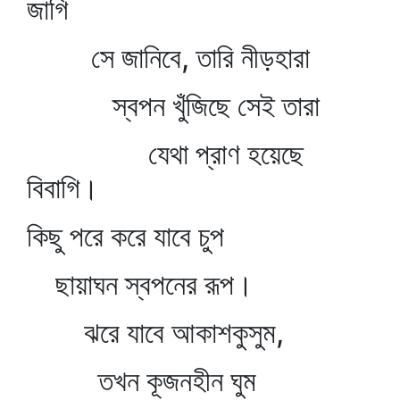
জাগি
সে জানিবে, তারি নীড়হারা
স্বপন খুঁজিছে সেই তারা
যেথা প্রাণ হয়েছে
বিবাগি।
কিছু পরে করে যাবে চুপ
ছায়াঘন স্বপনের রূপ।
ঝরে যাবে আকাশকুসুম,
তখন কূজনহীন ঘুম