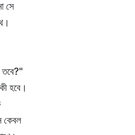
 সে
ে।
 তবে?"
ী হবে।
ে
কেবল