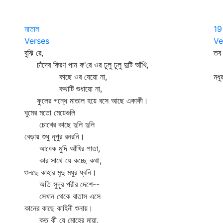
মাতাল
19
Verses
Ve
বুঝি রে,
তব 
চাঁদের কিরণ পান ক'রে ওর ঢুলু ঢুলু দুটি আঁখি,
প্
কাছে ওর যেয়ো না,
মধু
কথাটি শুধায়ো না,
ভর
ফুলের গন্ধে মাতাল হয়ে বসে আছে একাকী।
ঘুমের মতো মেয়েগুলি
চোখের কাছে দুলি দুলি
বেড়ায় শুধু নূপুর রনরনি।
আধেক মুদি আঁখির পাতা,
কার সাথে যে কচ্ছে কথা,
শুনছে কাহার মৃদু মধুর ধ্বনি।
অতি সুদূর পরীর দেশে--
সেখান থেকে বাতাস এসে
কানের কাছে কাহিনী শুনায়।
কত কী যে মোহের মায়া,