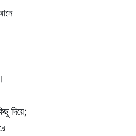
আনে
।
ণ।
িছু দিয়ে;
রে