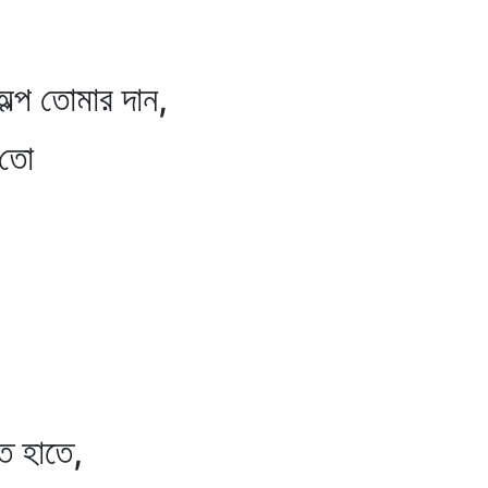
।
প তোমার দান,
তো
 হাতে,