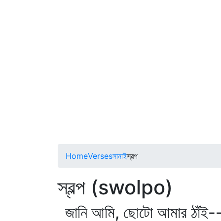
Home
Verses
সানাই
স্বল্প
স্বল্প (swolpo)
জানি আমি, ছোটো আমার ঠাঁই-