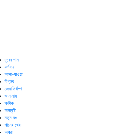
দূরের গান
কর্ণধার
আসা-যাওয়া
বিপ্লব
জ্যোতির্বাষ্প
জানালায়
ক্ষণিক
অনাবৃষ্টি
নতুন রঙ
গানের খেয়া
অধরা