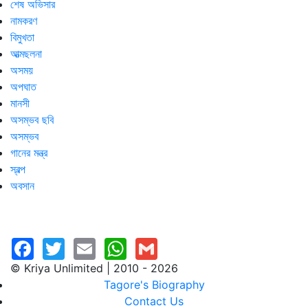
শেষ অভিসার
নামকরণ
বিমুখতা
আত্মছলনা
অসময়
অপঘাত
মানসী
অসম্ভব ছবি
অসম্ভব
গানের মন্ত্র
স্বল্প
অবসান
© Kriya Unlimited | 2010 - 2026
Tagore's Biography
Contact Us