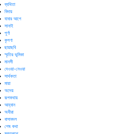
ব্যথিতা
বিদায়
যাবার আগে
সানাই
পূর্ণা
কৃপণা
ছায়াছবি
স্মৃতির ভূমিকা
মানসী
দেওয়া-নেওয়া
সার্থকতা
মায়া
অদেয়
রূপকথায়
আহ্বান
অধীরা
বাসাবদল
শেষ কথা
মুক্তপথে