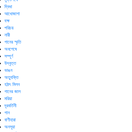
দ্বিধা
আধোজাগা
যক্ষ
পরিচয়
নারী
গানের স্মৃতি
অবশেষে
সম্পূর্ণ
উদ্‌বৃত্ত
ভাঙন
অত্যুক্তি
হঠাৎ মিলন
গানের জাল
মরিয়া
দূরবর্তিনী
গান
বাণীহারা
অনসূয়া