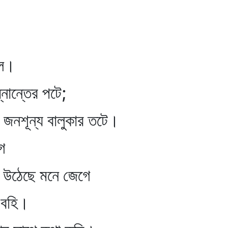
ে।
্নান্তের পটে;
ূন্য বালুকার তটে।
ে
উঠেছে মনে জেগে
বহি।