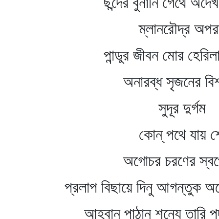
ছন্দের বুনানি গেঁথে অদেখা
ম্লানরৌদ্র অপরাহ্
পান্ডুর জীবন মোর হেরিলাম 
অনারব্ধ সৃজনের বিশ্ব
সুদূর দুর্গম
কোন্‌ পথে যায় শো
অগোচর চরণের স্বপ্ন
প্রলাপ বিছায়ে দিনু আগন্তুক অচ
আহ্বান পাঠানু শূন্যে তারি 