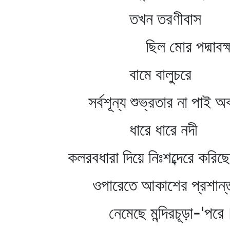
তখন তরণীবাস
ছিল মোর পদ্মাবক্ষ
বামে বালুচরে
সর্বশূন্য শুভ্রতার না পাই 
ধারে ধারে নদী
কলরবধারা দিয়ে নিঃশব্দেরে করি
ওপারেতে আকাশের প্রশান্ত
নেমেছে মন্দিরচূড়া-'পরে