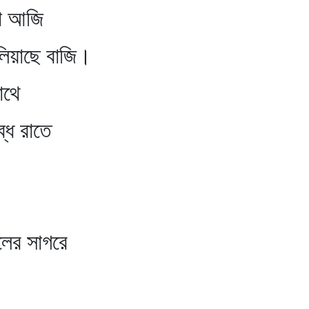
া আজি
চলিয়াছে বাজি।
থে
্ধ রাতে
।
ালের সাগরে