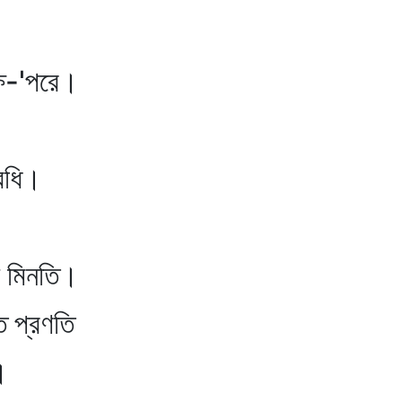
-'পরে।
অবধি।
ছে মিনতি।
 প্রণতি
।