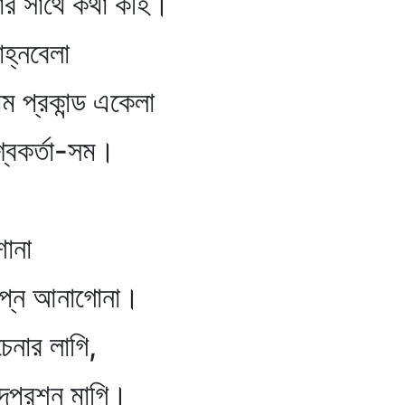
র সাথে কথা কহি।
নবেলা
প্রকান্ড একেলা
কর্তা-সম।
না
ে আনাগোনা।
েনার লাগি,
পদপরশন মাগি।