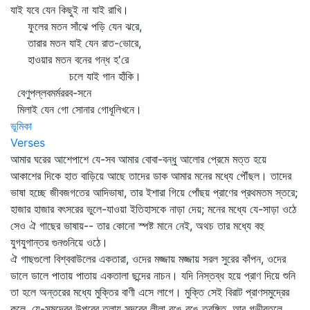
যাই যবে যেন কিছুই না যাই রাখি।
ফুলের মতন সাঁঝে পড়ি যেন ঝরে,
তারার মতন যাই যেন রাত-ভোরে,
হাওয়ার মতন বনের গন্ধ হ'রে
চলে যাই গান হাঁকি।
বেণুপল্লবমর্মররব-সনে
মিলাই যেন গো সোনার গোধূলিখনে।
ভূমিকা
Verses
আমার ঘরের আশেপাশে যে-সব আমার বোবা-বন্ধু আলোর প্রেমে মত্ত হয়ে
আকাশের দিকে হাত বাড়িয়ে আছে তাদের ডাক আমার মনের মধ্যে পৌঁছল। তাদের
ভাষা হচ্ছে জীবজগতের আদিভাষা, তার ইশারা গিয়ে পোঁছয় প্রাণের প্রথমতম স্তরে;
হাজার হাজার বৎসরের ভুলে-যাওয়া ইতিহাসকে নাড়া দেয়; মনের মধ্যে যে-সাড়া ওঠে
সেও ঐ গাছের ভাষায়-- তার কোনো স্পষ্ট মানে নেই, অথচ তার মধ্যে বহু
যুগযুগান্তর গুনগুনিয়ে ওঠে।
ঐ গাছগুলো বিশ্ববাউলের একতারা, ওদের মজ্জায় মজ্জায় সরল সুরের কাঁপন, ওদের
ডালে ডালে পাতায় পাতায় একতালা ছন্দের নাচন। যদি নিস্তব্ধ হয়ে প্রাণ দিয়ে শুনি
তা হলে অন্তরের মধ্যে মুক্তির বাণী এসে লাগে। মুক্তি সেই বিরাট প্রাণসমুদ্রের
কূলে, যে-সমুদ্রের উপরের তলায় সুন্দরের লীলা রঙে রঙে তরঙ্গিত, আর গভীরতলে