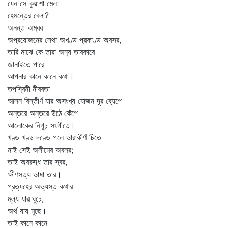
যেন সে কুয়াশা মেলা
হেমন্তের বেলা?
অনন্ত অম্বর
অপ্রয়োজনের সেথা অখণ্ড প্রকাণ্ড অবসর,
তারি মাঝে কে তারা অন্য তারকারে
জানাইতে পারে
আপনার কানে কানে কথা।
তপস্বিনী নীরবতা
আসন বিস্তীর্ণ যার অসংখ্য যোজন দূর ব্যেপে
অন্তরে অন্তরে উঠে কেঁপে
আলোকের নিগূঢ় সংগীতে।
খণ্ড খণ্ড দণ্ডে পলে ভারাকীর্ণ চিতে
নাই সেই অসীমের অবসর;
তাই অবরুদ্ধ তার স্বর,
ক্ষীণসত্য ভাষা তার।
প্রত্যহের অভ্যস্ত কথার
মূল্য যার ঘুচে,
অর্থ যায় মুছে।
তাই কানে কানে