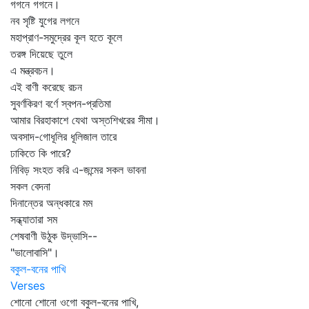
গগনে গগনে।
নব সৃষ্টি যুগের লগনে
মহাপ্রাণ-সমুদ্রের কূল হতে কূলে
তরঙ্গ দিয়েছে তুলে
এ মন্ত্রবচন।
এই বাণী করেছে রচন
সুবর্ণকিরণ বর্ণে স্বপন-প্রতিমা
আমার বিরহাকাশে যেথা অস্তশিখরের সীমা।
অবসাদ-গোধূলির ধূলিজাল তারে
ঢাকিতে কি পারে?
নিবিড় সংহত করি এ-জন্মের সকল ভাবনা
সকল বেদনা
দিনান্তের অন্ধকারে মম
সন্ধ্যাতারা সম
শেষবাণী উঠুক উদ্ভাসি--
"ভালোবাসি"।
বকুল-বনের পাখি
Verses
শোনো শোনো ওগো বকুল-বনের পাখি,