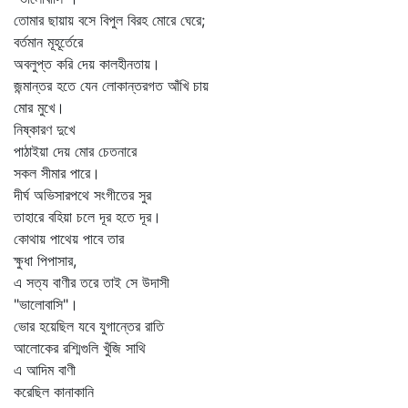
তোমার ছায়ায় বসে বিপুল বিরহ মোরে ঘেরে;
বর্তমান মূহূর্তেরে
অবলুপ্ত করি দেয় কালহীনতায়।
জন্মান্তর হতে যেন লোকান্তরগত আঁখি চায়
মোর মুখে।
নিষ্কারণ দুখে
পাঠাইয়া দেয় মোর চেতনারে
সকল সীমার পারে।
দীর্ঘ অভিসারপথে সংগীতের সুর
তাহারে বহিয়া চলে দূর হতে দূর।
কোথায় পাথেয় পাবে তার
ক্ষুধা পিপাসার,
এ সত্য বাণীর তরে তাই সে উদাসী
"ভালোবাসি"।
ভোর হয়েছিল যবে যুগান্তের রাতি
আলোকের রশ্মিগুলি খুঁজি সাথি
এ আদিম বাণী
করেছিল কানাকানি