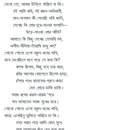
দেখো তো, আমায় চিনিতে পারিবে না কি।
নই আমি কবি, নই জ্ঞান-অভিমানী,
মান-অপমান কী পেয়েছি নাহি জানি,
দেখেছ কি মোর দূরে-যাওয়া মনখানি--
উড়ে-যাওয়া মোর আঁখি?
আমাতে কি কিছু দেখেছ তোমারি সম,
অসীম-নীলিমা-তিয়াষি বন্ধু মম?
শোনো শোনো ওগো বকুল-বনের পাখি,
কবে দেখেছিলে মনে পড়ে সে কথা কি?
বালক ছিলাম, কিছু নহে তার বাড়া,
রবির আলোর কোলেতে ছিলেম ছাড়া,
চাঁপার গন্ধ বাতাসের-প্রাণ-কাড়া
যেত মোরে ডাকি ডাকি।
সহজ রসের ঝরনা-ধারার 'পরে
গান ভাসাতেম সহজ সুখের ভরে।
শোনো শোনো ওগো বকুল-বনের পাখি,
কাছে এসেছিনু ভুলিতে পারিবে তা কি।
নগ্ন পরান লয়ে আমি কোন্‌ সুখে
সারা আকাশের ছিনু যেন বুকে বুকে,