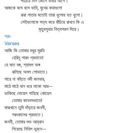
পাঠিয়ে দিল জেলে যাবার আগে।
আজকে বসে বসে ভাবি, মুখের কথাগুলো
ঝরা পাতার মতোই তারা ধুলোয় হত ধুলো।
সেইগুলোকে সত্য করে বাঁচিয়ে রাখবে কি এ
মৃত্যুসুধার নিত্যপরশ দিয়ে।
শরৎ
Verses
আজি কি তোমার মধুর মূরতি
হেরিনু শারদ প্রভাতে!
হে মাত বঙ্গ, শ্যামল অঙ্গ
ঝলিছে অমল শোভাতে।
পারে না বহিতে নদী জলধার,
মাঠে মাঠে ধান ধরে নাকো আর--
ডাকিছে দোয়েল গাহিছে কোয়েল
তোমার কাননসভাতে!
মাঝখানে তুমি দাঁড়ায়ে জননী,
শরৎকালের প্রভাতে।
জননী, তোমার শুভ আহ্বান
গিয়েছে নিখিল ভুবনে--