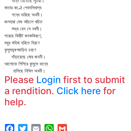
অন্ন যেতেছে লুটিয়া।
মাতার কণ্ঠে শেফালিমাল্য
গন্ধে ভরিছে অবনী।
জলহারা মেঘ আঁচলে খচিত
শুভ্র যেন সে নবনী।
পরেছে কিরীট কনককিরণে,
মধুর মহিমা হরিতে হিরণে
কুসুমভূষণজড়িত চরণে
দাঁড়ায়েছে মোর জননী।
আলোকে শিশিরে কুসুমে ধান্যে
হাসিছে নিখিল অবনী।
Please
Login
first to submit
a rendition.
Click here
for
help.