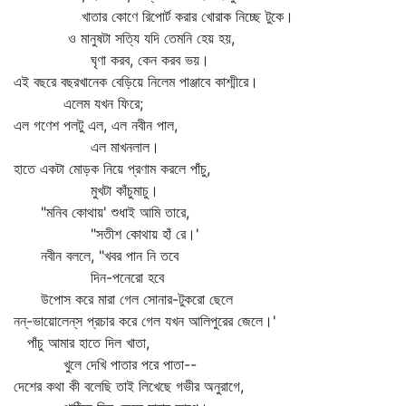
খাতার কোণে রিপোর্ট করার খোরাক নিচ্ছে টুকে।
ও মানুষটা সত্যি যদি তেমনি হেয় হয়,
ঘৃণা করব, কেন করব ভয়।
এই বছরে বছরখানেক বেড়িয়ে নিলেম পাঞ্জাবে কাশ্মীরে।
এলেম যখন ফিরে;
এল গণেশ পলটু এল, এল নবীন পাল,
এল মাখনলাল।
হাতে একটা মোড়ক নিয়ে প্রণাম করলে পাঁচু,
মুখটা কাঁচুমাচু।
"মনিব কোথায়' শুধাই আমি তারে,
"সতীশ কোথায় হাঁ রে।'
নবীন বললে, "খবর পান নি তবে
দিন-পনেরো হবে
উপোস করে মারা গেল সোনার-টুকরো ছেলে
নন্‌-ভায়োলেন্‌স প্রচার করে গেল যখন আলিপুরের জেলে।'
পাঁচু আমার হাতে দিল খাতা,
খুলে দেখি পাতার পরে পাতা--
দেশের কথা কী বলেছি তাই লিখেছে গভীর অনুরাগে,