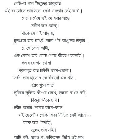
কেউ-বা বলে "মহেন্দ্র ডাক্তার
এই ব্যামোতে তার মতো কেউ ওস্তাদ নেই আর'।
দেয়াল ঘেঁষে ওই যে সবার পাছে
সতীশ বসে আছে।
থাকে সে এই পাড়ায়,
চুলগুলো তার ঊর্ধ্বে তোলা পাঁচ আঙুলের নাড়ায়।
চোখে চশমা আঁটা,
এক কোণে তার ফেটে গেছে বাঁয়ের পরকলাটা।
গলার বোতাম খোলা
প্রশান্ত তার চাউনি ভাবে-ভোলা।
সর্বদা তার হাতে থাকে বাঁধানো এক খাতা,
হঠাৎ খুলে পাতা
লুকিয়ে লুকিয়ে কী-যে লেখে, হয়তো বা সে কবি,
কিম্বা আঁকে ছবি।
নবীন আমায় শোনায় কানে-কানে,
ওই ছেলেটার গোপন খবর নিশ্চিত সেই জানে --
যাকে বলে "স্পাই',
সন্দেহ তার নাই।
আমি বলি, হবেও বা, ভক্তিসম নিরীহ ওই মুখে