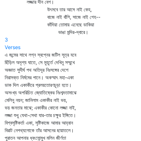
লজ্জার দীন বেশ।
উৎসবে তার আসে নাই কেহ,
বাজে নাই বাঁশি, সাজে নাই গেহ--
কাঁদিয়া তোমায় এনেছে ডাকিয়া
ভাঙা মন্দির-দ্বারে।
3
Verses
এ জন্মের সাথে লগ্ন স্বপ্নের জটিল সূত্র যবে
ছিঁড়িল অদৃশ্য ঘাতে, সে মুহূর্তে দেখিনু সম্মুখে
অজ্ঞাত সুদীর্ঘ পথ অতিদূর নিঃসঙ্গের দেশে
নিরাসক্ত নির্মমের পানে। অকস্মাৎ মহা-একা
ডাক দিল একাকীরে প্রলয়তোরণচূড়া হতে।
অসংখ্য অপরিচিত জ্যোতিষ্কের নিঃশব্দতামাঝে
মেলিনু নয়ন; জানিলাম একাকীর নাই ভয়,
ভয় জনতার মাঝে; একাকীর কোনো লজ্জা নাই,
লজ্জা শুধু যেথা-সেথা যার-তার চক্ষুর ইঙ্গিতে।
বিশ্বসৃষ্টিকর্তা একা, সৃষ্টিকাজে আমার আহ্বান
বিরাট নেপথ্যলোকে তাঁর আসনের ছায়াতলে।
পুরাতন আপনার ধ্বংসোন্মুখ মলিন জীর্ণতা