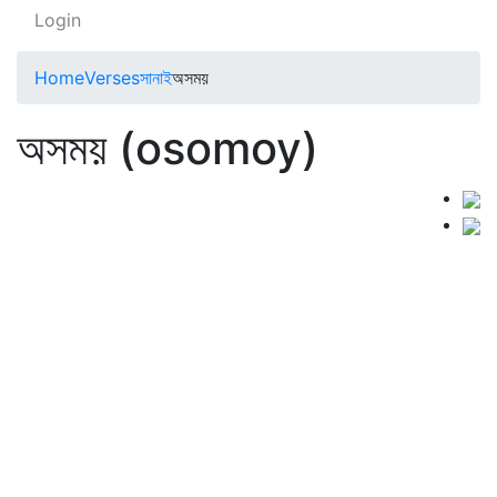
Login
Home
Verses
সানাই
অসময়
অসময় (osomoy)