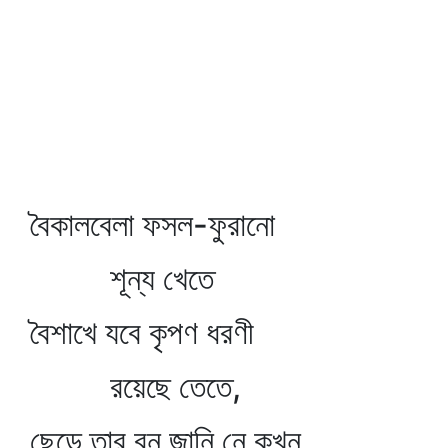
বৈকালবেলা ফসল-ফুরানো
শূন্য খেতে
বৈশাখে যবে কৃপণ ধরণী
রয়েছে তেতে,
ছেড়ে তার বন জানি নে কখন