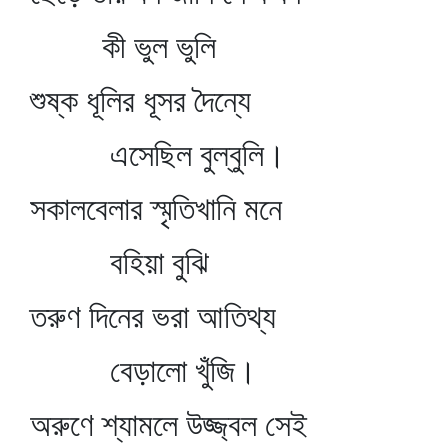
কী ভুল ভুলি
শুষ্ক ধূলির ধূসর দৈন্যে
এসেছিল বুল্‌বুলি।
সকালবেলার স্মৃতিখানি মনে
বহিয়া বুঝি
তরুণ দিনের ভরা আতিথ্য
বেড়ালো খুঁজি।
অরুণে শ্যামলে উজ্জ্বল সেই