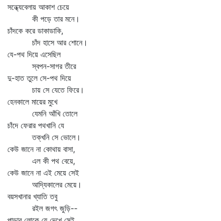
সন্ধ্যেবেলায় আকাশ চেয়ে
কী পড়ে তার মনে।
চাঁদকে করে ডাকাডাকি,
চাঁদ হাসে আর শোনে।
যে-পথ দিয়ে এসেছিল
স্বপন-সাগর তীরে
দু-হাত তুলে সে-পথ দিয়ে
চায় সে যেতে ফিরে।
হেনকালে মায়ের মুখে
যেমনি আঁখি তোলে
চাঁদে ফেরার পথখানি যে
তক্‌খনি সে ভোলে।
কেউ জানে না কোথায় বাসা,
এল কী পথ বেয়ে,
কেউ জানে না এই মেয়ে সেই
আদ্যিকালের মেয়ে।
বয়সখানার খ্যাতি তবু
রইল জগৎ জুড়ি--
পাড়ার লোকে যে দেখে সেই