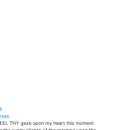
8
rses
FEEL THY gaze upon my heart this moment