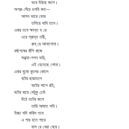
ভরে উঠছে জলে।
অশ্রু সেঁচে চলবি কত--
আপন ভারে ভোর
তলিয়ে যাবি তলে।
এবার তবে ক্ষান্ত হ রে
ওরে শ্রান্ত তরী,
রাখ্‌ রে আনাগোনা।
বর্ষশেষের বাঁশি বাজে
সন্ধ্যা-গগন ভরি,
ওই যেতেছে শোনা।
এবার ঘুমো কূলের কোলে
বটের ছায়াতলে
ঘাটের পাশে রহি,
ঘটের ঘায়ে যেটুকু ঢেউ
উঠে তটের জলে
তারি আঘাত সহি।
ইচ্ছা যদি করিস তবে
এ পার হতে পারে
যাস রে খেয়া বেয়ে।