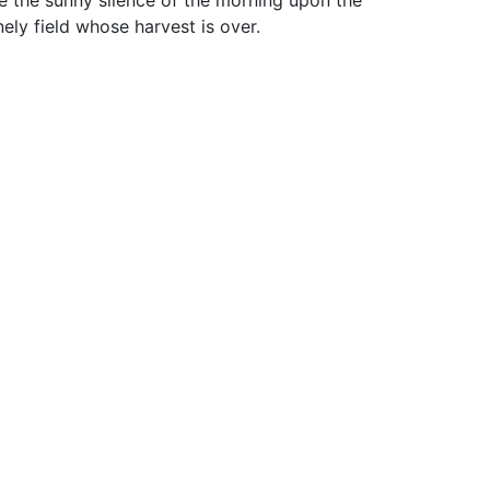
ke the sunny silence of the morning upon the
nely field whose harvest is over.