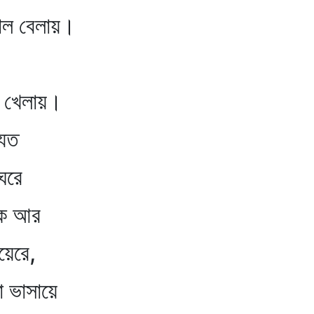
েলায়।
লায়।
যত
রে
ক আর
রে,
া ভাসায়ে