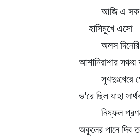
আজি এ সকাল ব
হাসিমুখে এসো
অলস দিনেরি খে
আশানিরাশার সঞ্চয় 
সুখদুঃখেরে ঘে
ভ'রে ছিল যাহা সার্থ
নিষ্ফল প্রণয়ে
অকূলের পানে দিব ত