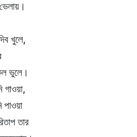
লায়।
ুলে,
ে
ুলে।
ওয়া,
াওয়া
াপ তার