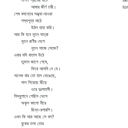
লাগল গ্রামের ঘাটে
li
আমার জীর্ণ তরী।
lo
শেষ বসন্তের সন্ধ্যা-হাওয়া
শস্যশূন্য মাঠে
উঠল হাহা করি।
আর কি হবে নূতন যাত্রা
নূতন রাণীর দেশে
নূতন সাজে সেজে?
এবার যদি বাতাস উঠে
তুফান জাগে শেষে,
ফিরে আসবি নে যে।
অনেক বার তো হাল ভেঙেছে,
পাল গিয়েছে ছিঁড়ে
ওরে দুঃসাহসী।
সিন্ধুপানে গেছিস ভেসে
অকূল কালো নীরে
ছিন্ন-রশারশি।
এখন কি আর আছে সে বল?
বুকের তলা তোর