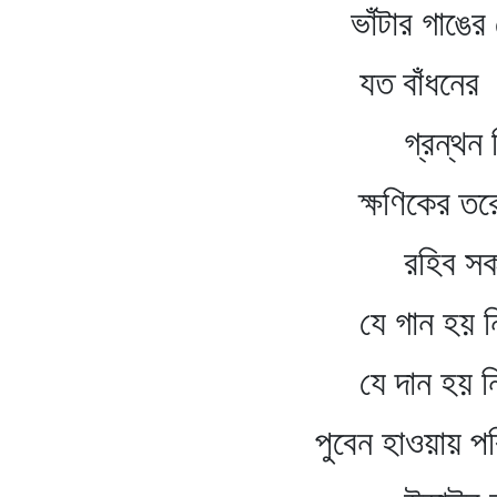
ভাঁটার গাঙের ভে
যত বাঁধনের
গ্রন্থন দিব খ
ক্ষণিকের তর
রহিব সকল ভ
যে গান হয় নি গা
যে দান হয় নি প
পুবেন হাওয়ায় পরিত