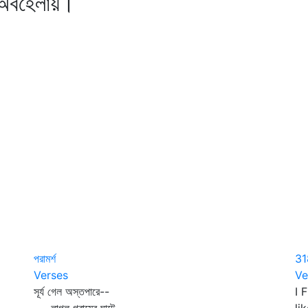
লায়।
পরামর্শ
31
Verses
Ve
সূর্য গেল অস্তপারে--
I 