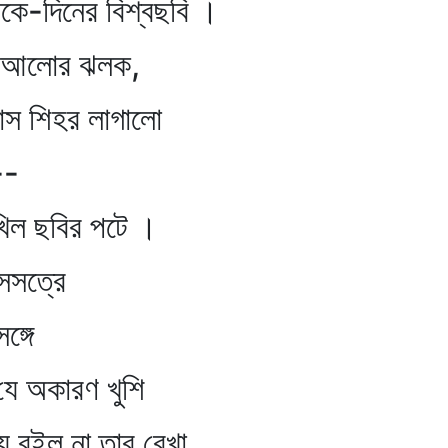
জকে-দিনের বিশ্বছবি ।
ঠল আলোর ঝলক,
 শিহর লাগালো
--
 ছবির পটে ।
ত্রে
্গে
কারণ খুশি
রইল না তার রেখা,