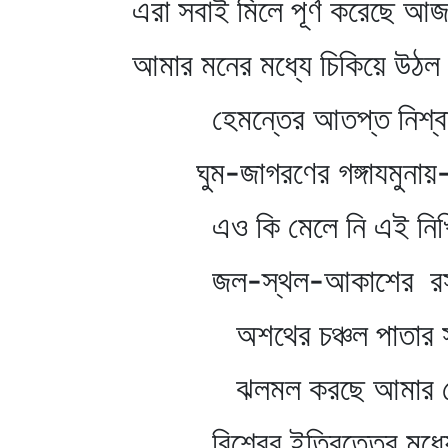
এরা সবাই মিলে পূর্ণ করেছে আ
আমার মনের মধ্যে চিকিয়ে উ
হেমন্তের আতপ্ত নিশ্বাস
ঘুম-জাগরণের গঙ্গাযমুনায়
এও কি মেলে নি এই নিখিল
জল-স্থল-আকাশের রসস
অশথের চঞ্চল পাতার সঙ
ঝলমল করছে আমার যে অ
বিশ্বের ইতিবৃত্তের মধ্যে 