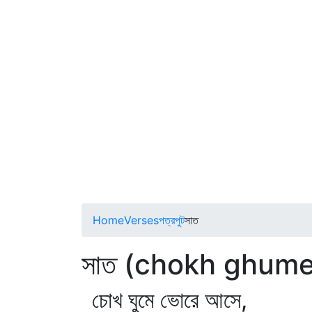
Home
Verses
পত্রপুট
সাত
সাত (chokh ghume
চোখ ঘুমে ভোরে আসে,