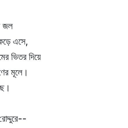
ির জল
িকড়ে এসে,
মের ভিতর দিয়ে
ের মূলে।
ছে।
োদ্দুরে--