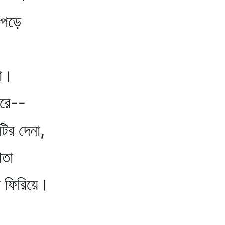
 পড়ে
া।
ঝরে--
 দেনা,
তা
 ফিরিয়ে।