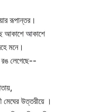
র রূপান্তর।
ামছে আকাশে আকাশে
েহে মনে।
 রঙ লেগেছে--
তায়,
মেঘের উত্তরীয়ে ।