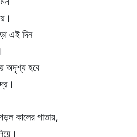
মন
ায়।
ড়া এই দিন
।
য় অদৃশ্য হবে
্রে।
 পড়ল কালের পাতায়,
লিয়ে।