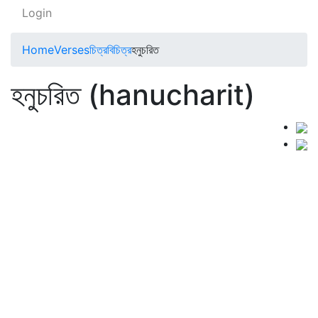
Login
Home
Verses
চিত্রবিচিত্র
হনুচরিত
হনুচরিত (hanucharit)