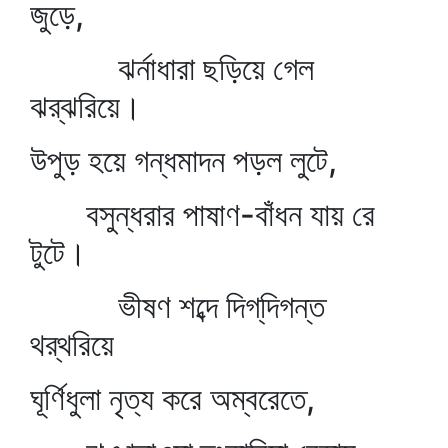
জুড়ে,
ঝর্নাধারা ছড়িয়ে গেল
ঝর্‌ঝরিয়ে।
উপুড় হয়ে গন্ধমাদন পড়ল লুটে,
বসুন্ধরার পাষাণ-বাঁধন যায় রে
টুটে।
ভীষণ শব্দে দিগ্‌দিগন্ত
থর্‌থরিয়ে
ঘূর্ণিধুলা নৃত্য করে অম্বরেতে,