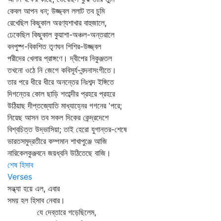
কেবল আপন ধন; উজ্জ্বল ললাট তব চুমি
রেখেছিল কিছুকাল অরণ্যশাখার বাহুজালে,
ঢেকেছিল কিছুকাল কুয়াশা-অঞ্চল-অন্তরালে
বনপুষ্প-বিকশিত তৃণঘন শিশির-উজ্জ্বল
পরীদের খেলার প্রাঙ্গণে। দ্বীপের নিকুঞ্জতল
তখনো ওঠে নি জেগে কবিসূর্য-বন্দনাসংগীতে।
তার পরে ধীরে ধীরে অনন্তের নিঃশব্দ ইঙ্গিতে
দিগন্তের কোল ছাড়ি শতাব্দীর প্রহরে প্রহরে
উঠিয়াছ দীপ্তজ্যোতি মাধ্যাহ্নের গগনের 'পরে;
নিয়েছ আসন তব সকল দিকের কেন্দ্রদেশে
বিশ্বচিত্ত উদ্ভাসিয়া; তাই হেরো যুগান্তর-শেষে
ভারতসমুদ্রতীরে কম্পমান শাখাপুঞ্জে আজি
নারিকেলকুঞ্জবনে জয়ধ্বনি উঠিতেছে বাজি।
শেষ হিসাব
Verses
সন্ধ্যা হয়ে এল, এবার
সময় হল হিসাব নেবার।
যে দেব্‌তারে গড়েছিলেম,