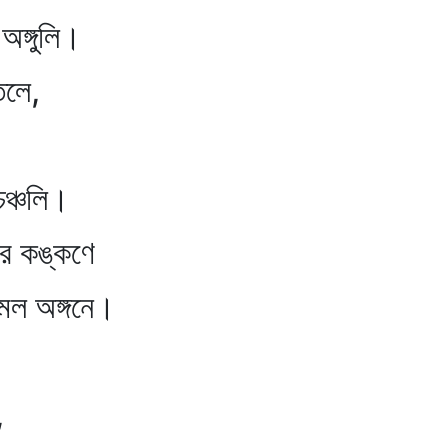
ঙ্গুলি।
তলে,
ঞ্চলি।
 কঙ্কণে
ল অঙ্গনে।
,