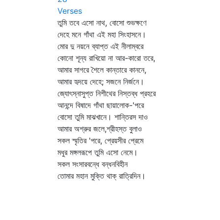
Verses
তুমি তবে এসো নাথ, বোসো শুভক্ষণে
দেহে মনে গাঁথা এই মহা সিংহাসনে।
মোর দু নয়নে ব্যাপ্ত এই নীলাম্বরে
কোনো শূন্য রাখিয়ো না আর-কারো তরে,
আমার সাগরে শৈলে কান্তারে কাননে,
আমার হৃদয়ে দেহে; সজনে নির্জনে।
জ্যোৎস্নাসুপ্ত নিশীথের নিস্তব্ধ প্রহরে
আনন্দে বিষাদে গাঁথা ছায়ালোক-'পরে
বোসো তুমি মাঝখানে। শান্তিরস দাও
আমার অশ্রুর জলে,শ্রীহস্ত বুলাও
সকল স্মৃতির 'পরে, প্রেয়সীর প্রেমে
মধুর মঙ্গলরূপে তুমি এসো নেমে।
সকল সংসারবন্ধে বন্ধনবিহীন
তোমার মহান মুক্তি থাক্‌ রাত্রিদিন।