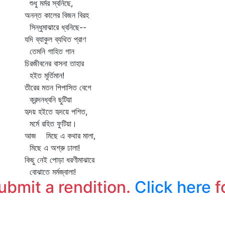
শুধু মর্মর স্বনিছে,
অনন্ত কালের বিজন বিরহ
সিন্ধুমাঝারে ধ্বনিছে--
যদি ব্যাকুল ব্যথিত প্রাণ
তেমনি গাহিত গান
চিরজীবনের বাসনা তাহার
হইত মূর্তিমান!
তীরের মতন পিপাসিত বেগে
ক্রন্দনধ্বনি ছুটিয়া
হৃদয় হইতে হৃদয়ে পশিত,
মর্মে রহিত ফুটিয়া।
আজ মিছে এ কথার মালা,
মিছে এ অশ্রু ঢালা!
কিছু নেই পোড়া ধরণীমাঝারে
বোঝাতে মর্মজ্বালা!
submit a rendition.
Click here
f