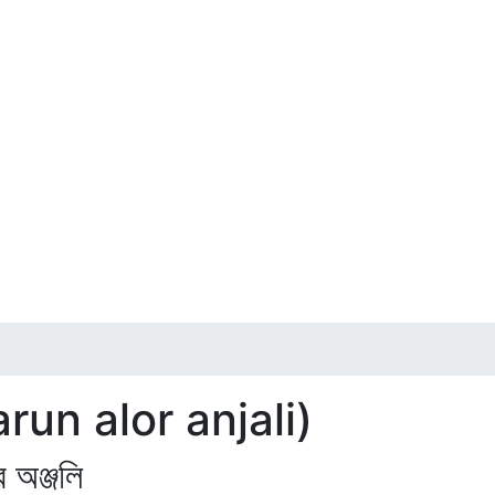
run alor anjali)
ঞ্জলি