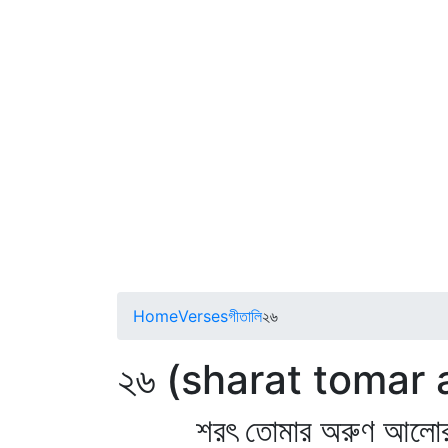
Home
Verses
গীতালি
২৬
২৬ (sharat tomar a
শরৎ তোমার অরুণ আলোর অ