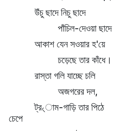
উঁচু ছাদে নিচু ছাদে
পাঁচিল-দেওয়া ছাদে
আকাশ যেন সওয়ার হ'য়ে
চড়েছে তার কাঁধে।
রাস্তা গলি যাচ্ছে চলি
অজগরের দল,
ট্র৻াম-গাড়ি তার পিঠে
চেপে