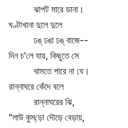
ঝাপট মারে ডানা।
ঘণ্টাখানা দুলে দুলে
ঢঙ্‌ ঢঙা ঢঙ্‌ বাজে--
দিন চ'লে যায়, কিছুতে সে
থামতে পারে না যে।
রান্নাঘরে কেঁদে বলে
রান্নাঘরের ঝি,
"লাউ কুম্‌ড়ো দৌড়ে বেড়ায়,