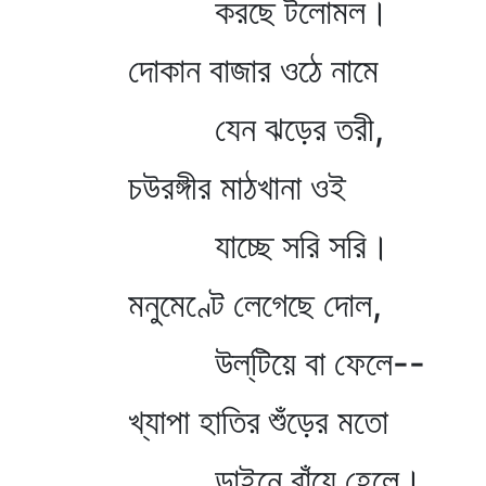
করছে টলোমল।
দোকান বাজার ওঠে নামে
যেন ঝড়ের তরী,
চউরঙ্গীর মাঠখানা ওই
যাচ্ছে সরি সরি।
মনুমেণ্টে লেগেছে দোল,
উল্‌টিয়ে বা ফেলে--
খ্যাপা হাতির শুঁড়ের মতো
ডাইনে বাঁয়ে হেলে।