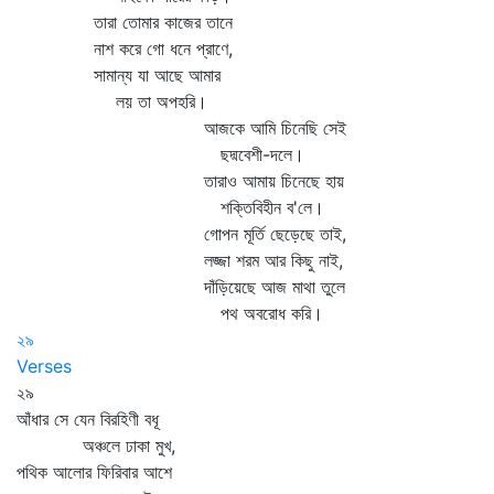
তারা তোমার কাজের তানে
নাশ করে গো ধনে প্রাণে,
সামান্য যা আছে আমার
লয় তা অপহরি।
আজকে আমি চিনেছি সেই
ছদ্মবেশী-দলে।
তারাও আমায় চিনেছে হায়
শক্তিবিহীন ব'লে।
গোপন মূর্তি ছেড়েছে তাই,
লজ্জা শরম আর কিছু নাই,
দাঁড়িয়েছে আজ মাথা তুলে
পথ অবরোধ করি।
২৯
Verses
২৯
আঁধার সে যেন বিরহিণী বধূ
অঞ্চলে ঢাকা মুখ,
পথিক আলোর ফিরিবার আশে