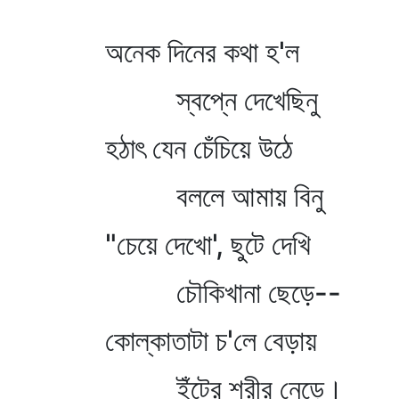
অনেক দিনের কথা হ'ল
স্বপ্নে দেখেছিনু
হঠাৎ যেন চেঁচিয়ে উঠে
বললে আমায় বিনু
"চেয়ে দেখো', ছুটে দেখি
চৌকিখানা ছেড়ে--
কোল্‌কাতাটা চ'লে বেড়ায়
ইঁটের শরীর নেড়ে।