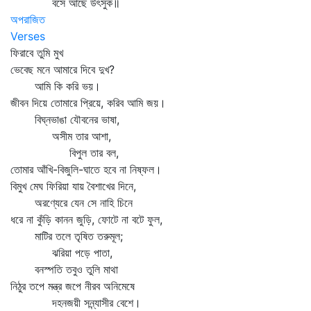
বসে আছে উৎসুক॥
অপরাজিত
Verses
ফিরাবে তুমি মুখ
ভেবেছ মনে আমারে দিবে দুখ?
আমি কি করি ভয়।
জীবন দিয়ে তোমারে প্রিয়ে, করিব আমি জয়।
বিঘ্নভাঙা যৌবনের ভাষা,
অসীম তার আশা,
বিপুল তার বল,
তোমার আঁখি-বিজুলি-ঘাতে হবে না নিষ্ফল।
বিমুখ মেঘ ফিরিয়া যায় বৈশাখের দিনে,
অরণ্যেরে যেন সে নাহি চিনে
ধরে না কুঁড়ি কানন জুড়ি, ফোটে না বটে ফুল,
মাটির তলে তৃষিত তরুমূল;
ঝরিয়া পড়ে পাতা,
বনস্পতি তবুও তুলি মাথা
নিঠুর তপে মন্ত্র জপে নীরব অনিমেষে
দহনজয়ী সন্ন্যাসীর বেশে।