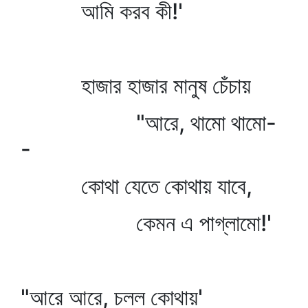
আমি করব কী!'
হাজার হাজার মানুষ চেঁচায়
"আরে, থামো থামো-
-
কোথা যেতে কোথায় যাবে,
কেমন এ পাগ্‌লামো!'
"আরে আরে, চলল কোথায়'