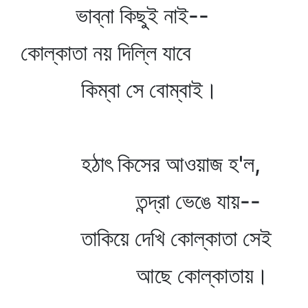
ভাব্‌না কিছুই নাই--
কোল্‌কাতা নয় দিল্লি যাবে
কিম্বা সে বোম্বাই।
হঠাৎ কিসের আওয়াজ হ'ল,
তন্দ্রা ভেঙে যায়--
তাকিয়ে দেখি কোল্‌কাতা সেই
আছে কোল্‌কাতায়।