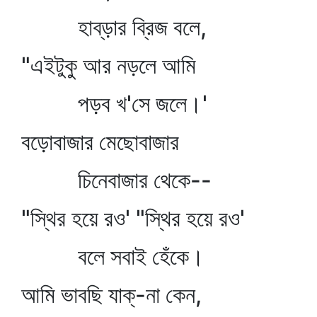
হাব্‌ড়ার ব্রিজ বলে,
"এইটুকু আর নড়লে আমি
পড়ব খ'সে জলে।'
বড়োবাজার মেছোবাজার
চিনেবাজার থেকে--
"স্থির হয়ে রও' "স্থির হয়ে রও'
বলে সবাই হেঁকে।
আমি ভাবছি যাক্‌-না কেন,