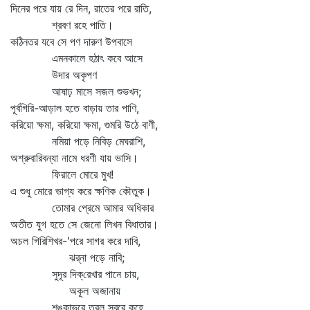
দিনের পরে যায় রে দিন, রাতের পরে রাতি,
শ্রবণ রহে পাতি।
কঠিনতর যবে সে পণ দারুণ উপবাসে
এমনকালে হঠাৎ কবে আসে
উদার অকৃপণ
আষাঢ় মাসে সজল শুভখন;
পূর্বগিরি-আড়াল হতে বাড়ায় তার পাণি,
করিয়ো ক্ষমা, করিয়ো ক্ষমা, গুমরি উঠে বাণী,
নমিয়া পড়ে নিবিড় মেঘরাশি,
অশ্রুবারিবন্যা নামে ধরণী যায় ভাসি।
ফিরালে মোরে মুখ!
এ শুধু মোরে ভাগ্য করে ক্ষণিক কৌতুক।
তোমার প্রেমে আমার অধিকার
অতীত যুগ হতে সে জেনো লিখন বিধাতার।
অচল গিরিশিখর-'পরে সাগর করে দাবি,
ঝর্‌না পড়ে নাবি;
সুদূর দিক্‌রেখার পানে চায়,
অকূল অজানায়
শঙ্কাভরে তরল স্বরে কহে,