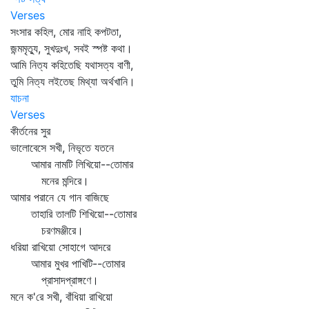
Verses
সংসার কহিল, মোর নাহি কপটতা,
জন্মমৃত্যু, সুখদুঃখ, সবই স্পষ্ট কথা।
আমি নিত্য কহিতেছি যথাসত্য বাণী,
তুমি নিত্য লইতেছ মিথ্যা অর্থখানি।
যাচনা
Verses
কীর্তনের সুর
ভালোবেসে সখী, নিভৃতে যতনে
আমার নামটি লিখিয়ো--তোমার
মনের মন্দিরে।
আমার পরানে যে গান বাজিছে
তাহারি তালটি শিখিয়ো--তোমার
চরণমঞ্জীরে।
ধরিয়া রাখিয়ো সোহাগে আদরে
আমার মুখর পাখিটি--তোমার
প্রাসাদপ্রাঙ্গণে।
মনে ক'রে সখী, বাঁধিয়া রাখিয়ো