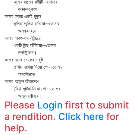
আমার হাতের রাখীটি--তোমার
কনককঙ্কণে।
আমার লতার একটি মুকুল
ভুলিয়া তুলিয়া রাখিয়ো--তোমার
অলকবন্ধনে।
আমার স্মরণ-শুভ-সিন্দুরে
একটি বিন্দু আঁকিয়ো--তোমার
ললাটচন্দনে।
আমার মনের মোহের মাধুরী
মাখিয়া রাখিয়া দিয়ো গো--তোমার
অঙ্গসৌরভে।
আমার আকুল জীবনমরণ
টুটিয়া লুটিয়া নিয়ো গো--তোমার
অতুল গৌরবে।
Please
Login
first to submit
a rendition.
Click here
for
help.