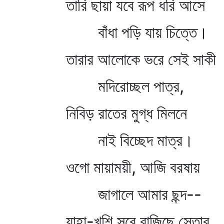
তারি ছায়া যবে রূপ ধরি আসে
বাঁধা পড়ি যায় চিত্তে।
তারার আলোকে ভরে সেই সাকী
মদিরোচ্ছল পাত্র,
নিবিড় রাতের মুগ্ধ মিলনে
নাই বিচ্ছেদ মাত্র।
ওগো মায়াময়ী, আজি বরষায়
জাগালে আমার ছন্দ--
যাহা-খুশি সুরে বাজিছে সেতার,