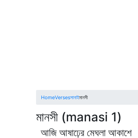
Home
Verses
সানাই
মানসী
মানসী (manasi 1)
আজি আষাঢ়ের মেঘলা আকাশে