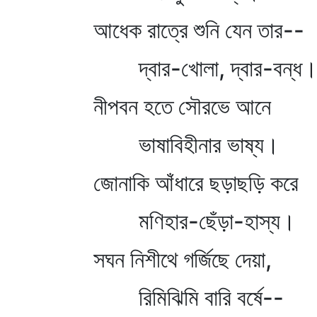
আধেক রাত্রে শুনি যেন তার--
দ্বার-খোলা, দ্বার-বন্ধ
নীপবন হতে সৌরভে আনে
ভাষাবিহীনার ভাষ্য।
জোনাকি আঁধারে ছড়াছড়ি করে
মণিহার-ছেঁড়া-হাস্য।
সঘন নিশীথে গর্জিছে দেয়া,
রিমিঝিমি বারি বর্ষে--