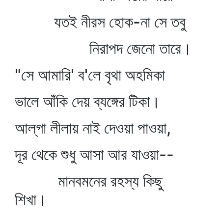
যতই নীরস হোক-না সে তবু
নিরাপদ জেনো তারে।
"সে আমারি' ব'লে বৃথা অহমিকা
ভালে আঁকি দেয় ব্যঙ্গের টিকা।
আল্‌গা লীলায় নাই দেওয়া পাওয়া,
দূর থেকে শুধু আসা আর যাওয়া--
মানবমনের রহস্য কিছু
শিখা।