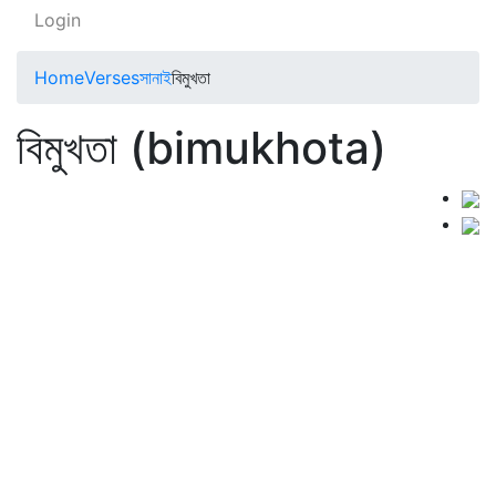
Login
Home
Verses
সানাই
বিমুখতা
বিমুখতা (bimukhota)