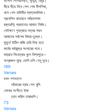
কপোল শিশিরসিক্ত, পান্ডুর, বিধুর।
ধীরে ধীরে নিবে গেল শেষ দীপশিখা,
খসে গেল যামিনীর স্বপ্নযবনিকা।
প্রবেশিল বাতায়নে পরিতাপসম
রক্তরশ্মি প্রভাতের আঘাত নির্মম।
সেইক্ষণে গৃহদ্বারে সত্বর সঘন
আমাদের সর্বশেষ বিদায়-চুম্বন।
মুহূর্তে উঠিল বাজি চারি দিক হতে
কর্মের ঘর্ঘরমন্দ্র সংসারের পথে।
মহারবে সিংহদ্বার খুলে বিশ্বপুরে--
অশ্রুজল মুছে ফেলি চলি গেনু দূরে।
199
Verses
যখন গগনতলে
আঁধারের দ্বার গেল খুলি
সোনার সংগীতে উষা
চয়ন করিল তারাগুলি।
73
Verses