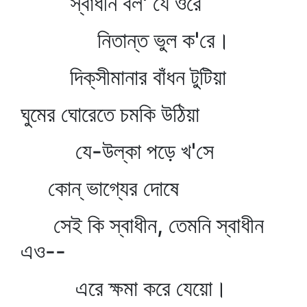
স্বাধীন বল' যে ওরে
নিতান্ত ভুল ক'রে।
দিক্‌সীমানার বাঁধন টুটিয়া
ঘুমের ঘোরেতে চমকি উঠিয়া
যে-উল্কা পড়ে খ'সে
কোন্‌ ভাগ্যের দোষে
সেই কি স্বাধীন, তেমনি স্বাধীন
এও--
এরে ক্ষমা করে যেয়ো।