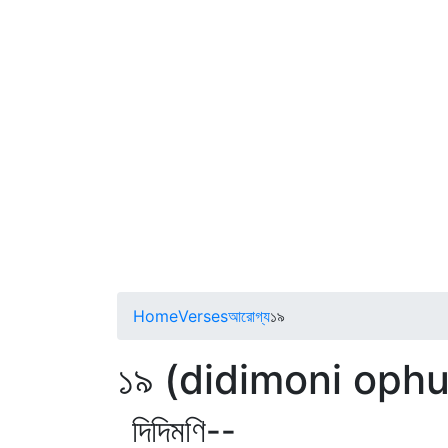
Home
Verses
আরোগ্য
১৯
১৯ (didimoni oph
দিদিমণি--