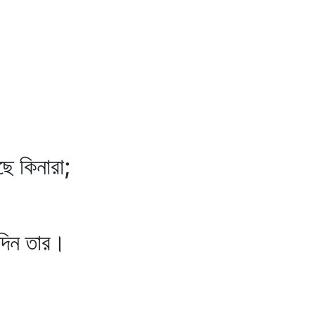
ে কিনারা;
 দিন তার।