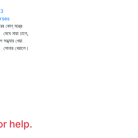
43
rses
দরের কোন্‌ মন্ত্রে
ঘে মায়া ঢালে,
ল সন্ধ্যার খেয়া
নার খেয়ালে।
or help.