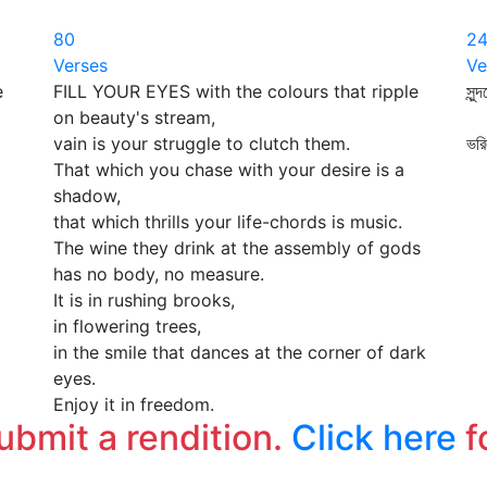
80
2
Verses
Ve
e
FILL YOUR EYES with the colours that ripple
সুন্
on beauty's stream,
মে
vain is your struggle to clutch them.
ভরি
That which you chase with your desire is a
সো
shadow,
that which thrills your life-chords is music.
The wine they drink at the assembly of gods
has no body, no measure.
It is in rushing brooks,
in flowering trees,
in the smile that dances at the corner of dark
eyes.
Enjoy it in freedom.
submit a rendition.
Click here
f