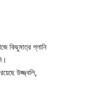
 কিছুমাত্র গ্লানি
নি।
রয়েছে উজ্জ্বলি,