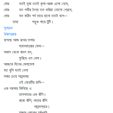
মোর যতই তৃষা ততই কৃপা-বরষা এসো নেমে,
মোর যত গভীর দৈন্য তত ভরিয়া তোলো প্রেমে,
মোর যত কঠিন গর্ব তারে হানো ততই বলে--
তাহা পড়ুক পায়ে টুটি।
সুখদুঃখ
Verses
বসেছে আজ রথের তলায়
স্নানযাত্রার মেলা--
সকাল থেকে বাদল হল,
ফুরিয়ে এল বেলা।
আজকে দিনের মেলামেশা
যত খুশি যতই নেশা
সবার চেয়ে আনন্দময়
ওই মেয়েটির হাসি--
এক পয়সায় কিনিছে ও
তালপাতার এক বাঁশি।
বাজে বাঁশি, পাতার বাঁশি
আনন্দস্বরে।
হাজার লোকের হর্ষধ্বনি