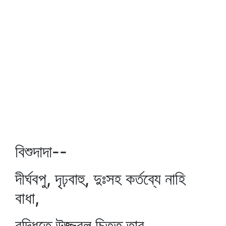
বিশুদাদা--
দীর্ঘবপু, দৃঢ়বাহু, দুঃসহ কর্তব্যে নাহি
বাধা,
বুদ্ধিতে উজ্জ্বল চিত্ত তার