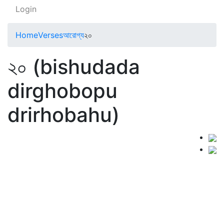
Login
Home
Verses
আরোগ্য
২০
২০ (bishudada
dirghobopu
drirhobahu)