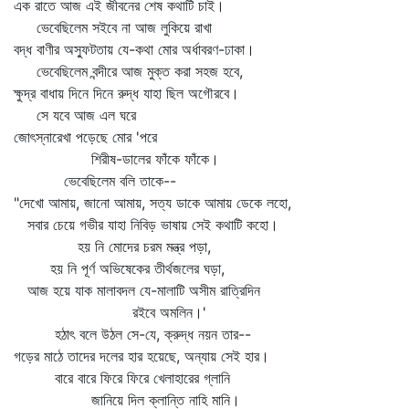
এক রাতে আজ এই জীবনের শেষ কথাটি চাই।
ভেবেছিলেম সইবে না আজ লুকিয়ে রাখা
বদ্ধ বাণীর অস্ফুটতায় যে-কথা মোর অর্ধাবরণ-ঢাকা।
ভেবেছিলেম বন্দীরে আজ মুক্ত করা সহজ হবে,
ক্ষুদ্র বাধায় দিনে দিনে রুদ্ধ যাহা ছিল অগৌরবে।
সে যবে আজ এল ঘরে
জোৎস্নারেখা পড়েছে মোর 'পরে
শিরীষ-ডালের ফাঁকে ফাঁকে।
ভেবেছিলেম বলি তাকে--
"দেখো আমায়, জানো আমায়, সত্য ডাকে আমায় ডেকে লহো,
সবার চেয়ে গভীর যাহা নিবিড় ভাষায় সেই কথাটি কহো।
হয় নি মোদের চরম মন্ত্র পড়া,
হয় নি পূর্ণ অভিষেকের তীর্থজলের ঘড়া,
আজ হয়ে যাক মালাবদল যে-মালাটি অসীম রাত্রিদিন
রইবে অমলিন।'
হঠাৎ বলে উঠল সে-যে, ক্রুদ্ধ নয়ন তার--
গড়ের মাঠে তাদের দলের হার হয়েছে, অন্যায় সেই হার।
বারে বারে ফিরে ফিরে খেলাহারের গ্লানি
জানিয়ে দিল ক্লান্তি নাহি মানি।