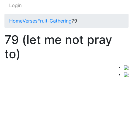
Login
Home
Verses
Fruit-Gathering
79
79 (let me not pray
to)