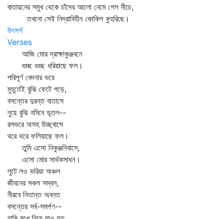
বাতায়নের সমুখ থেকে চাঁদের আলো নেমে গেল নীচে,
তখনো সেই নিদ্রাবিহীন কোকিল কুহরিছে।
উৎসর্গ
Verses
আজি মোর দ্রাক্ষাকুঞ্জবনে
গুচ্ছ গুচ্ছ ধরিয়াছে ফল।
পরিপূর্ণ বেদনার ভরে
মুহূর্তেই বুঝি ফেটে পড়ে,
বসন্তের দুরন্ত বাতাসে
নুয়ে বুঝি নমিবে ভূতল--
রসভরে অসহ উচ্ছ্বাসে
থরে থরে ফলিয়াছে ফল।
তুমি এসো নিকুঞ্জনিবাসে,
এসো মোর সার্থকসাধন।
লুটে লও ভরিয়া অঞ্চল
জীবনের সকল সম্বল,
নীরবে নিতান্ত অবনত
বসন্তের সর্ব-সমর্পণ--
হাসি মুখে নিয়ে যাও যত