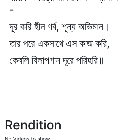
-
দূর করি হীন গর্ব, শূন্য অভিমান।
তার পরে একসাথে এস কাজ করি,
কেবলি বিলাপগান দূরে পরিহরি॥
Rendition
No Videos to show