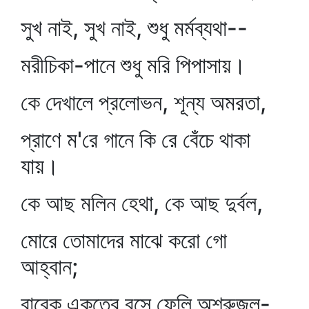
সুখ নাই, সুখ নাই, শুধু মর্মব্যথা--
মরীচিকা-পানে শুধু মরি পিপাসায়।
কে দেখালে প্রলোভন, শূন্য অমরতা,
প্রাণে ম'রে গানে কি রে বেঁচে থাকা
যায়।
কে আছ মলিন হেথা, কে আছ দুর্বল,
মোরে তোমাদের মাঝে করো গো
আহ্বান;
বারেক একত্রে বসে ফেলি অশ্রুজল-