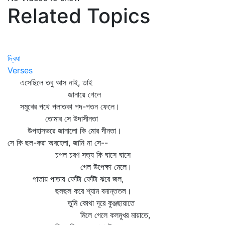
Related Topics
দ্বিধা
Verses
এসেছিলে তবু আস নাই, তাই
জানায়ে গেলে
সমুখের পথে পলাতকা পদ-পতন ফেলে।
তোমার সে উদাসীনতা
উপহাসভরে জানালো কি মোর দীনতা।
সে কি ছল-করা অবহেলা, জানি না সে--
চপল চরণ সত্য কি ঘাসে ঘাসে
গেল উপেক্ষা মেলে।
পাতায় পাতায় ফোঁটা ফোঁটা ঝরে জল,
ছলছল করে শ্যাম বনান্ততল।
তুমি কোথা দূরে কুঞ্জছায়াতে
মিলে গেলে কলমুখর মায়াতে,