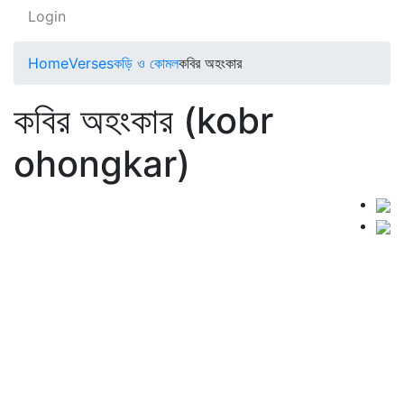
Login
Home
Verses
কড়ি ও কোমল
কবির অহংকার
কবির অহংকার (kobr
ohongkar)