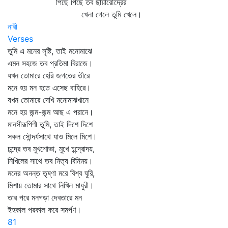
পিছে পিছে তব ছায়ারৌদ্রের
খেলা গেলে তুমি খেলে।
নারী
Verses
তুমি এ মনের সৃষ্টি, তাই মনোমাঝে
এমন সহজে তব প্রতিমা বিরাজে।
যখন তোমারে হেরি জগতের তীরে
মনে হয় মন হতে এসেছ বাহিরে।
যখন তোমারে দেখি মনোমাঝখানে
মনে হয় জন্ম-জন্ম আছ এ পরানে।
মানসীরূপিণী তুমি, তাই দিশে দিশে
সকল সৌন্দর্যসাথে যাও মিলে মিশে।
চন্দ্রে তব মুখশোভা, মুখে চন্দ্রোদয়,
নিখিলের সাথে তব নিত্য বিনিময়।
মনের অনন্ত তৃষ্ণা মরে বিশ্ব ঘুরি,
মিশায় তোমার সাথে নিখিল মাধুরী।
তার পরে মনগড়া দেবতারে মন
ইহকাল পরকাল করে সমর্পণ।
81