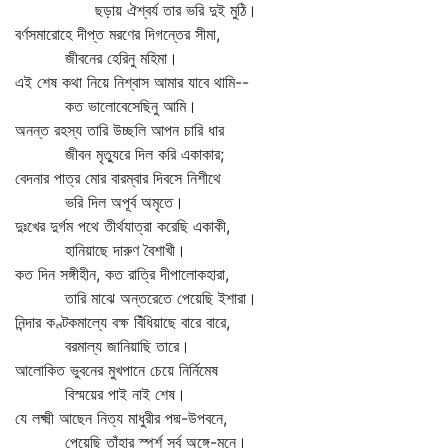
ছড়ায় ঐশ্বর্য তার ভরি দুই মুঠি।
বর্ণসমারোহে দীপ্ত মরণের দিগন্তের সীমা,
জীবনের হেরিনু মহিমা।
এই শেষ কথা নিয়ে নিশ্বাস আমার যাবে থামি--
কত ভালোবেসেছিনু আমি।
অনন্ত রহস্য তারি উচ্ছলি আপন চারি ধার
জীবন মৃত্যুরে দিল করি একাকার;
বেদনার পাত্র মোর বারম্বার দিবসে নিশীথে
ভরি দিল অপূর্ব অমৃতে।
দুঃখের দুর্গম পথে তীর্থযাত্রা করেছি একাকী,
হানিয়াছে দারুণ বৈশাখী।
কত দিন সঙ্গীহীন, কত রাত্রি দীপালোকহারা,
তারি মাঝে অন্তরেতে পেয়েছি ইশারা।
নিন্দার কণ্টকমাল্যে বক্ষ বিঁধিয়াছে বারে বারে,
বরমাল্য জানিয়াছি তারে।
আলোকিত ভুবনের মুখপানে চেয়ে নির্নিমেষ
বিস্ময়ের পাই নাই শেষ।
যে লক্ষ্মী আছেন নিত্য মাধুরীর পদ্ম-উপবনে,
পেয়েছি তাঁহার স্পর্শ সর্ব অঙ্গে-মনে।