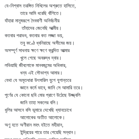
যে-নিশ্বাস তরঙ্গিত নিখিলের অশ্রুতে হাসিতে,
তারে আমি ধরেছি বাঁশিতে।
যাঁহারা মানুষরূপে দৈববাণী অনির্বচনীয়
তাঁহাদের জেনেছি আত্মীয়।
কতবার পরাভব, কতবার কত লজ্জা ভয়,
তবু কণ্ঠে ধ্বনিয়াছে অসীমের জয়।
অসম্পূর্ণ সাধনায় ক্ষণে ক্ষণে ক্রন্দিত আত্মার
খুলে গেছে অবরুদ্ধ দ্বার।
লভিয়াছি জীবলোকে মানবজন্মের অধিকার,
ধন্য এই সৌভাগ্য আমার।
যেথা যে অমৃতধারা উৎসারিল যুগে যুগান্তরে
জ্ঞানে কর্মে ভাবে, জানি সে আমারি তরে।
পূর্ণের যে কোনো ছবি মোর প্রাণে উঠেছে উজ্জ্বলি
জানি তাহা সকলের বলি।
ধূলির আসনে বসি ভূমারে দেখেছি ধ্যানচোখে
আলোকের অতীত আলোকে।
অণু হতে অণীয়ান মহৎ হইতে মহীয়ান,
ইন্দ্রিয়ের পারে তার পেয়েছি সন্ধান।