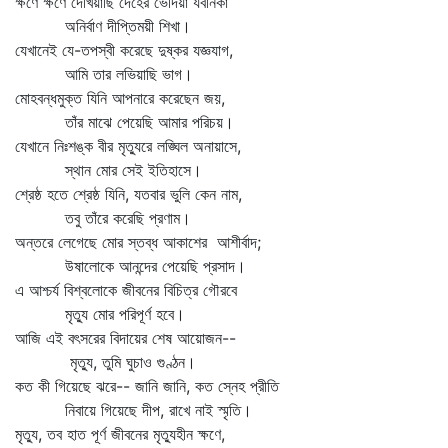
ক্ষণে ক্ষণে দেখিয়াছি দেহের ভেদিয়া যবনিকা
অনির্বাণ দীপ্তিময়ী শিখা।
যেখানেই যে-তপস্বী করেছে দুষ্কর যজ্ঞযাগ,
আমি তার লভিয়াছি ভাগ।
মোহবন্ধমুক্ত যিনি আপনারে করেছেন জয়,
তাঁর মাঝে পেয়েছি আমার পরিচয়।
যেখানে নিঃশঙ্ক বীর মৃত্যুরে লঙ্ঘিল অনায়াসে,
স্থান মোর সেই ইতিহাসে।
শ্রেষ্ঠ হতে শ্রেষ্ঠ যিনি, যতবার ভুলি কেন নাম,
তবু তাঁরে করেছি প্রণাম।
অন্তরে লেগেছে মোর স্তব্ধ আকাশের আশীর্বাদ;
উষালোকে আনন্দের পেয়েছি প্রসাদ।
এ আশ্চর্য বিশ্বলোকে জীবনের বিচিত্র গৌরবে
মৃত্যু মোর পরিপূর্ণ হবে।
আজি এই বৎসরের বিদায়ের শেষ আয়োজন--
মৃত্যু, তুমি ঘুচাও গুণ্ঠন।
কত কী গিয়েছে ঝরে-- জানি জানি, কত স্নেহ প্রীতি
নিবায়ে গিয়েছে দীপ, রাখে নাই স্মৃতি।
মৃত্যু, তব হাত পূর্ণ জীবনের মৃত্যুহীন ক্ষণে,