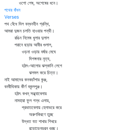
ওগো শেষ, অশেষের ধনে।
পথের বাঁধন
Verses
পথ বেঁধে দিল বন্ধনহীন গ্রন্থি,
আমরা দুজন চলতি হাওয়ার পন্থী।
রঙিন নিমেষ ধুলার দুলাল
পরানে ছড়ায় আবীর গুলাল,
ওড়না ওড়ায় বর্ষার মেঘে
দিগঙ্গনার নৃত্য,
হঠাৎ-আলোর ঝল্‌কানি লেগে
ঝলমল করে চিত্ত।
নাই আমাদের কনকচাঁপার কুঞ্জ,
বনবীথিকায় কীর্ণ বকুলপুঞ্জ।
হঠাৎ কখন্‌ সন্ধ্যাবেলায়
নামহারা ফুল গন্ধ এলায়,
প্রভাতবেলায় হেলাভরে করে
অরুণকিরণে তুচ্ছ
উদ্ধত যত শাখার শিখরে
রডোডেন্‌ড্রন্‌ গুচ্ছ।