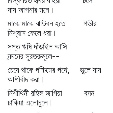
বিস্ফারিত হৃদয় বহিয়া চলে
যায় আপনার মনে।
মাঝে মাঝে ঝাউবন হতে গভীর
নিশ্বাস ফেলে ধরা।
সপ্ত ঋষি দাঁড়াইল আসি
নন্দনের সুরতরুমূলে--
চেয়ে থাকে পশ্চিমের পথে, ভুলে যায়
আশীর্বাদ করা।
নিশীথিনী রহিল জাগিয়া বদন
ঢাকিয়া এলোচুলে।