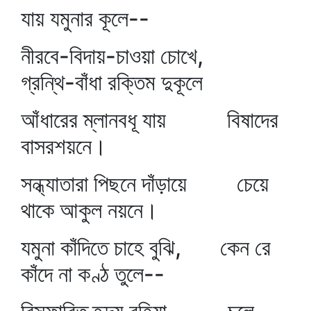
যায় যমুনার কূলে--
নীরবে-বিদায়-চাওয়া চোখে,
গ্রন্থি-বাঁধা রক্তিম দুকূলে
আঁধারের ম্লানবধূ যায় বিষাদের
বাসরশয়নে।
সন্ধ্যাতারা পিছনে দাঁড়ায়ে চেয়ে
থাকে আকুল নয়নে।
যমুনা কাঁদিতে চাহে বুঝি, কেন রে
কাঁদে না কণ্ঠ তুলে--