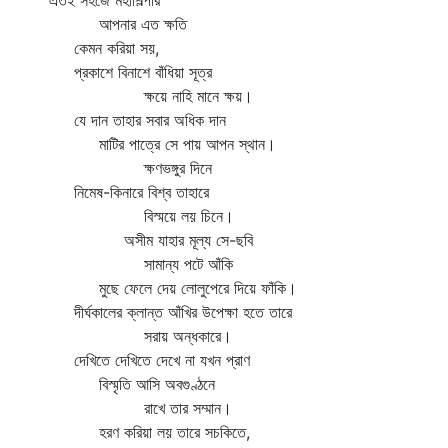
এতই সহজে মহাশিল্পীর
কে
আপনার এত ক্ষতি
ক
কেমন করিয়া সয়,
কত
প্রকাশে বিনাশে বাঁধিয়া সূত্র
ব
ক্ষয়ে নাহি মানে ক্ষয়।
জা
যে দান তাহার সবার অধিক দান
ক
মাটির পাত্রে সে পায় আপন স্থান।
রা
ক্ষণভঙ্গুর দিনে
হ
নিমেষ-কিনারে বিশ্ব তাহারে
অশ
বিস্ময়ে লয় চিনে।
প
অসীম যাহার মূল্য সে-ছবি
উ
সামান্য পটে আঁকি
ফ
মুছে ফেলে দেয় লোলুপেরে দিয়ে ফাঁকি।
গ
দীর্ঘকালের ক্লান্ত আঁখির উপেক্ষা হতে তারে
শ
সরায় অন্ধকারে।
জী
দেখিতে দেখিতে দেখে না যখন প্রাণ
স
বিস্মৃতি আসি অবগুণ্ঠনে
মর
রাখে তার সম্মান।
ত
হরণ করিয়া লয় তারে সচকিতে,
এন