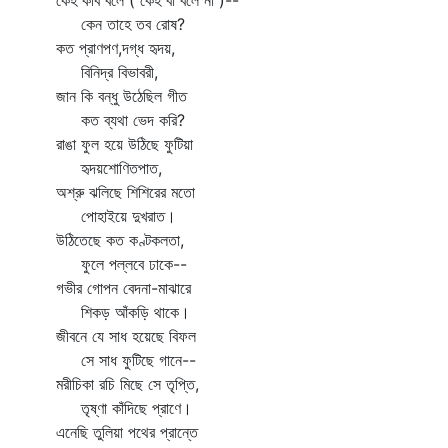
হ কবি বলে ( কেহ বা বলে না )--
েন তাহে তব রোষ?
 প্রাণপণ,দগ্ধ হৃদয়,
িনিদ্র বিভাবরী,
ন কি বন্ধু উঠেছিল গীত
ত ব্যথা ভেদ করি?
ঙা ফুল হয়ে উঠিছে ফুটিয়া
ৃদয়শোণিতপাত,
্রু ঝলিছে শিশিরের মতো
োহাইয়ে দুখরাত।
ঠিতেছে কত কণ্টকলতা,
ুলে পল্লবে ঢাকে--
ভীর গোপন বেদনা-মাঝারে
িকড় আঁকড়ি থাকে।
বনে যে সাধ হয়েছে বিফল
ে সাধ ফুটিছে গানে--
ীচিকা রচি মিছে সে তৃপ্তি,
ৃষ্ণা কাঁদিছে প্রাণে।
েছি তুলিয়া পথের প্রান্তে