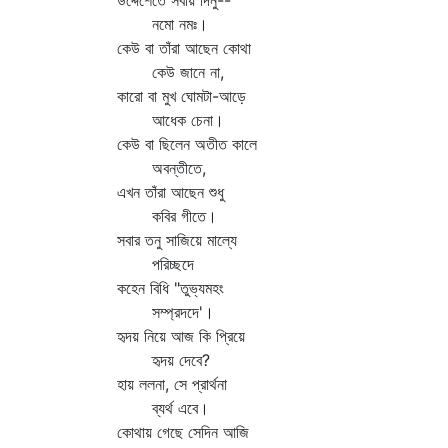
উদ্দেশেতে সবায় দিনু--
নমো নমঃ।
কেউ বা তাঁরা আছেন কোথা
কেউ জানে না,
কারো বা মুখ ঘোমটা-আড়ে
আধেক চেনা।
কেউ বা ছিলেন অতীত কালে
অবন্তীতে,
এখন তাঁরা আছেন শুধু
কবির গীতে।
সবার তনু সাজিয়ে মাল্যে
পরিচ্ছদে
কহেন বিধি "তুভ্যমহং
সম্প্রদদে'।
হৃদয় নিয়ে আজ কি প্রিয়ে
হৃদয় দেবে?
হায় ললনা, সে প্রার্থনা
ব্যর্থ এবে।
কোথায় গেছে সেদিন আজি