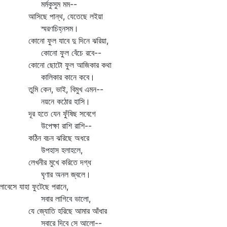
র্মকুসুম মম--
িছে পান্থ, যেতেছে লইয়া
্মরণচিহ্নসম।
নো ফুল যাবে দু দিনে ঝরিয়া,
োনো ফুল বেঁচে রবে--
োনো ছোটো ফুল আজিকার কথা
ালিকার কানে কবে।
মি কেন, ভাই, বিমুখ এমন--
য়নে কঠোর হাসি।
র হতে যেন ফুঁষিছ সবেগে
পেক্ষা রাশি রাশি--
ঠিন বচন ঝরিছে অধরে
পহাস হলাহলে,
খনীর মুখে করিতে দগ্ধ
ৃণার অনল জ্বলে।
োবেসে যাহা ফুটেছে পরানে,
বার লাগিবে ভালো,
 জ্যোতি হরিছে আমার আঁধার
বারে দিবে সে আলো--