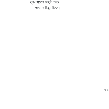
লুব্ধ হাতের অঙ্গুলি তারে
ম
পারে না চিহ্ন দিতে।
আস
স
কো
ক
ক
ক
তু
ন
দূ
উ
ক
উ
লে
ঘ
ভাল
স
যে
স