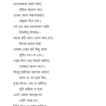
ন্তরমাঝে সবাই সমান,
াহিরে প্রভেদ ভবে,
ের বেদনা করুণাপ্রবাহে
ান্ত্বনা দিবে সবে।
ই মনে করে ভালোবেসে আমি
িয়েছিনু উপহার--
লো নাহি লাগে ফেলে যাবে চলে,
িসের ভাবনা তার!
মার দেবার যদি কিছু থাকে
ুমিও দাও-না এনে।
রেম দিলে সবে নিকটে আসিবে
োমারে আপন জেনে।
িন্তু জানিয়ো আলোক কখনো
াকে না তো ছায়া বিনা,
ণার টানেও কেহ বা আসিবে,
ুমি করিয়ো না ঘৃণা!
তই কোমল মানবের মন
মনি পরের বশ,