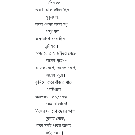
যেদিন মম
তরুণ-কালে জীবন ছিল
মুকুলসম,
সকল শোভা সকল মধু
গন্ধ যত
বক্ষোমাঝে বন্ধ ছিল
বন্দীমত।
আজ যে তাহা ছড়িয়ে গেছে
অনেক দূরে--
অনেক দেশে, অনেক বেশে,
অনেক সুরে।
কুড়িয়ে তারে বাঁধতে পারে
একটিখানে
এমনতরো মোহন-মন্ত্র
কেই বা জানে!
নিজের মন তো দেবার আশা
চুকেই গেছে,
পরের মনটি পাবার আশায়
রইনু বেঁচে।