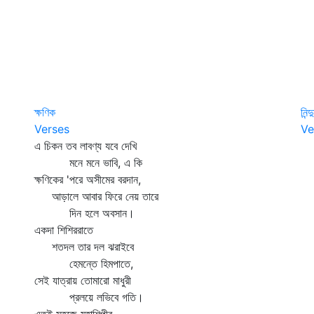
ক্ষণিক
নিন
Verses
Ve
এ চিকন তব লাবণ্য যবে দেখি
হ
মনে মনে ভাবি, এ কি
ল
ক্ষণিকের 'পরে অসীমের বরদান,
তো
আড়ালে আবার ফিরে নেয় তারে
জ
দিন হলে অবসান।
যদ
একদা শিশিররাতে
আ
শতদল তার দল ঝরাইবে
কে
হেমন্তে হিমপাতে,
ব
সেই যাত্রায় তোমারো মাধুরী
আম
প্রলয়ে লভিবে গতি।
ত