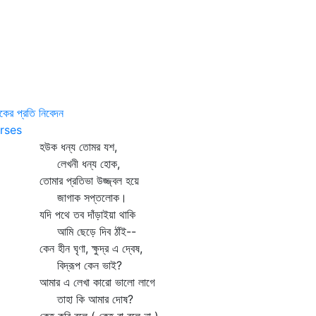
্দুকের প্রতি নিবেদন
rses
উক ধন্য তোমর যশ,
েখনী ধন্য হোক,
মার প্রতিভা উজ্জ্বল হয়ে
াগাক সপ্তলোক।
ি পথে তব দাঁড়াইয়া থাকি
মি ছেড়ে দিব ঠাঁই--
ন হীন ঘৃণা, ক্ষুদ্র এ দ্বেষ,
িদ্রূপ কেন ভাই?
ার এ লেখা কারো ভালো লাগে
াহা কি আমার দোষ?