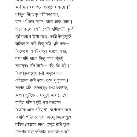
অর্থ যদি ধরা পড়ে তাহাদের কাছে।'
কটাচুল নীলচক্ষু কপিশকপোল,
যবন পণ্ডিত আসে, বাজে ঢাক ঢোল।
গায়ে কালো মোটা মোটা ছাঁটাছোঁটা কুর্তি,
গ্রীষ্মতাপে উষ্মা বাড়ে, ভারি উগ্রমূর্তি।
ভূমিকা না করি কিছু ঘড়ি খুলি কয়--
"সতেরো মিনিট মাত্র রয়েছে সময়,
কথা যদি থাকে কিছু বলো চট্‌পট্‌।'
সভাসুদ্ধ বলি উঠে-- "হিং টিং ছট্‌।'
"স্বপ্নমঙ্গলের কথা অমৃতসমান,
গৌড়ানন্দ কবি ভনে, শুনে পুণ্যবান।
স্বপ্ন শুনি ম্লেচ্ছমুখ রাঙা টকটকে,
আগুন ছুটিতে চায় মুখে আর চোখে।
হানিয়া দক্ষিণ মুষ্টি বাম করতলে
"ডেকে এনে পরিহাস' রেগেমেগে বলে।
ফরাসি পণ্ডিত ছিল, হাস্যোজ্জ্বলমুখে
কহিল নোয়ায়ে মাথা, হস্ত রাখি বুকে,
"স্বপ্ন যাহা শুনিলাম রাজযোগ্য বটে;