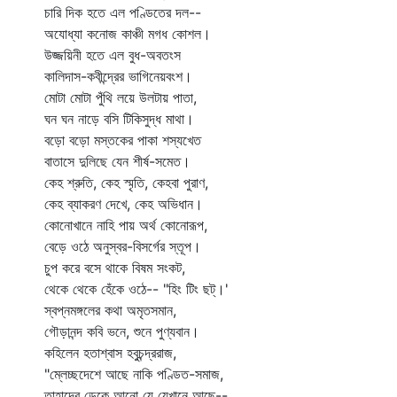
চারি দিক হতে এল পণ্ডিতের দল--
অযোধ্যা কনোজ কাঞ্চী মগধ কোশল।
উজ্জয়িনী হতে এল বুধ-অবতংস
কালিদাস-কবীন্দ্রের ভাগিনেয়বংশ।
মোটা মোটা পুঁথি লয়ে উলটায় পাতা,
ঘন ঘন নাড়ে বসি টিকিসুদ্ধ মাথা।
বড়ো বড়ো মস্তকের পাকা শস্যখেত
বাতাসে দুলিছে যেন শীর্ষ-সমেত।
কেহ শ্রুতি, কেহ স্মৃতি, কেহবা পুরাণ,
কেহ ব্যাকরণ দেখে, কেহ অভিধান।
কোনোখানে নাহি পায় অর্থ কোনোরূপ,
বেড়ে ওঠে অনুস্বর-বিসর্গের স্তূপ।
চুপ করে বসে থাকে বিষম সংকট,
থেকে থেকে হেঁকে ওঠে-- "হিং টিং ছট্‌।'
স্বপ্নমঙ্গলের কথা অমৃতসমান,
গৌড়ানন্দ কবি ভনে, শুনে পুণ্যবান।
কহিলেন হতাশ্বাস হবুচন্দ্ররাজ,
"ম্লেচ্ছদেশে আছে নাকি পণ্ডিত-সমাজ,
তাহাদের ডেকে আনো যে যেখানে আছে--