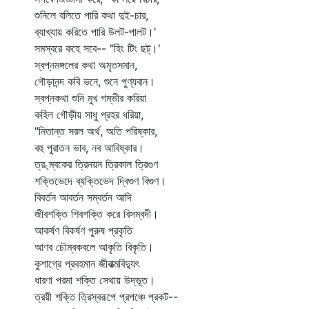
শুনিলে বলিতে পারি কথা দুই-চার,
ব্যাখ্যায় করিতে পারি উলট-পালট।'
সমস্বরে কহে সবে-- "হিং টিং ছট্‌।'
স্বপ্নমঙ্গলের কথা অমৃতসমান,
গৌড়ানন্দ কবি ভনে, শুনে পুণ্যবান।
স্বপ্নকথা শুনি মুখ গম্ভীর করিয়া
কহিল গৌড়ীয় সাধু প্রহর ধরিয়া,
"নিতান্ত সরল অর্থ, অতি পরিষ্কার,
বহু পুরাতন ভাব, নব আবিষ্কার।
ত্র৻ম্বকের ত্রিনয়ন ত্রিকাল ত্রিগুণ
শক্তিভেদে ব্যক্তিভেদ দ্বিগুণ বিগুণ।
বিবর্তন আবর্তন সম্বর্তন আদি
জীবশক্তি শিবশক্তি করে বিসম্বদী।
আকর্ষণ বিকর্ষণ পুরুষ প্রকৃতি
আণব চৌম্বকবলে আকৃতি বিকৃতি।
কুশাগ্রে প্রবহমান জীবাত্মবিদ্যুৎ
ধারণা পরমা শক্তি সেথায় উদ্ভূত।
ত্রয়ী শক্তি ত্রিস্বরূপে প্রপঞ্চে প্রকট--