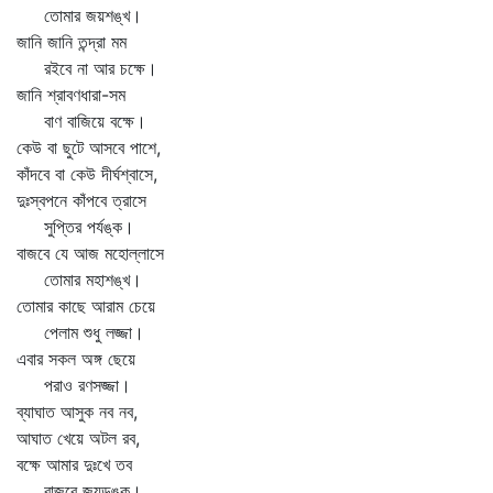
তোমার জয়শঙ্খ।
জানি জানি তন্দ্রা মম
রইবে না আর চক্ষে।
জানি শ্রাবণধারা-সম
বাণ বাজিয়ে বক্ষে।
কেউ বা ছুটে আসবে পাশে,
কাঁদবে বা কেউ দীর্ঘশ্বাসে,
দুঃস্বপনে কাঁপবে ত্রাসে
সুপ্তির পর্যঙ্ক।
বাজবে যে আজ মহোল্লাসে
তোমার মহাশঙ্খ।
তোমার কাছে আরাম চেয়ে
পেলাম শুধু লজ্জা।
এবার সকল অঙ্গ ছেয়ে
পরাও রণসজ্জা।
ব্যাঘাত আসুক নব নব,
আঘাত খেয়ে অটল রব,
বক্ষে আমার দুঃখে তব
বাজবে জয়ডঙ্ক।