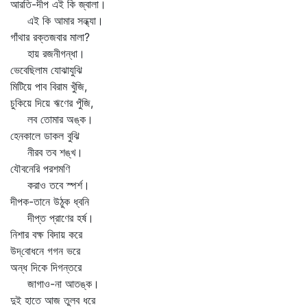
আরতি-দীপ এই কি জ্বালা।
এই কি আমার সন্ধ্যা।
গাঁথার রক্তজবার মালা?
হায় রজনীগন্ধা।
ভেবেছিলাম যোঝাযুঝি
মিটিয়ে পাব বিরাম খুঁজি,
চুকিয়ে দিয়ে ঋণের পুঁজি,
লব তোমার অঙ্ক।
হেনকালে ডাকল বুঝি
নীরব তব শঙ্খ।
যৌবনেরি পরশমণি
করাও তবে স্পর্শ।
দীপক-তানে উঠুক ধ্বনি
দীপ্ত প্রাণের হর্ষ।
নিশার বক্ষ বিদায় করে
উদ্‌বোধনে গগন ভরে
অন্ধ দিকে দিগন্তরে
জাগাও-না আতঙ্ক।
দুই হাতে আজ তুলব ধরে