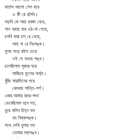
বাতাস আলো গেল মরে
এ কী রে দুর্দৈব।
লড়বি কে আয় ধ্বজা বেয়ে,
গান আছে যার ওঠ-না গেয়ে,
চলবি যারা চল্‌ রে ধেয়ে,
আয় না রে নিঃশঙ্ক।
ধুলয় পড়ে রইল চেয়ে
ওই যে অভয় শঙ্খ।
চলেছিলাম পূজার ঘরে
সাজিয়ে ফুলের অর্ঘ্য।
খুঁজি সারাদিনের পরে
কোথায় শান্তি-শর্গ।
এবার আমার হৃদয়-ক্ষত
ভেবেছিলাম হবে গত,
ধুয়ে মলিন চিহ্ন যত
হব নিষ্কলঙ্ক।
পথে দেখি ধুলায় নত
তোমার মহাশঙ্খ।