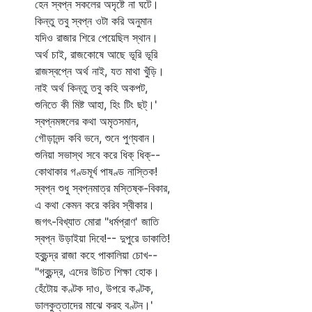
হেন স্বপ্ন সকলের অদৃষ্টে না ঘটে।
কিন্তু তবু স্বপ্ন ওটা করি অনুমান
যদিও রাজার শিরে পেয়েছিল স্থান।
অর্থ চাই, রাজকোষে আছে ভূরি ভূরি
রাজস্বপ্নে অর্থ নাই, যত মাথা খুঁড়ি।
নাই অর্থ কিন্তু তবু কহি অকপট,
শুনিতে কী মিষ্ট আহা, হিং টিং ছট্‌।'
স্বপ্নমঙ্গলের কথা অমৃতসমান,
গৌড়ানন্দ কবি ভনে, শুনে পুণ্যবান।
শুনিয়া সভাস্থ সবে করে ধিক্‌ ধিক্‌--
কোথাকার গণ্ডমূর্খ পাষণ্ড নাস্তিক!
স্বপ্ন শুধু স্বপ্নমাত্র মস্তিষ্ক-বিকার,
এ কথা কেমন করে করিব স্বীকার।
জগৎ-বিখ্যাত মোরা "ধর্মপ্রাণ' জাতি
স্বপ্ন উড়াইয়া দিবে!-- দুপুরে ডাকাতি!
হবুচন্দ্র রাজা কহে পাকালিয়া চোখ--
"গবুচন্দ্র, এদের উচিত শিক্ষা হোক।
হেঁটোয় কণ্টক দাও, উপরে কণ্টক,
ডালকুত্তাদের মাঝে করহ বণ্টন।'