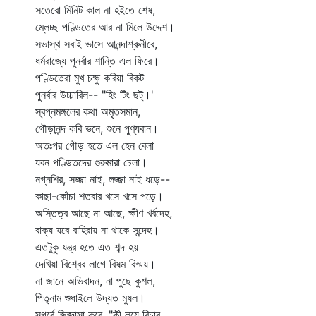
সতেরো মিনিট কাল না হইতে শেষ,
ম্লেচ্ছ পণ্ডিতের আর না মিলে উদ্দেশ।
সভাস্থ সবাই ভাসে আনন্দাশ্রুনীরে,
ধর্মরাজ্যে পুনর্বার শান্তি এল ফিরে।
পণ্ডিতেরা মুখ চক্ষু করিয়া বিকট
পুনর্বার উচ্চারিল-- "হিং টিং ছট্‌।'
স্বপ্নমঙ্গলের কথা অমৃতসমান,
গৌড়ানন্দ কবি ভনে, শুনে পুণ্যবান।
অতঃপর গৌড় হতে এল হেন বেলা
যবন পণ্ডিতদের গুরুমারা চেলা।
নগ্নশির, সজ্জা নাই, লজ্জা নাই ধড়ে--
কাছা-কোঁচা শতবার খসে খসে পড়ে।
অস্তিত্ব আছে না আছে, ক্ষীণ খর্বদেহ,
বাক্য যবে বাহিরায় না থাকে সন্দেহ।
এতটুকু যন্ত্র হতে এত শব্দ হয়
দেখিয়া বিশ্বের লাগে বিষম বিস্ময়।
না জানে অভিবাদন, না পুছে কুশল,
পিতৃনাম শুধাইলে উদ্যত মুষল।
সগর্বে জিজ্ঞাসা করে, "কী লয়ে বিচার,