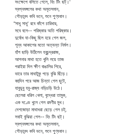
সংক্ষেপে বলিতে গেলে, হিং টিং ছট্‌।'
স্বপ্নমঙ্গলের কথা অমৃতসমান,
গৌড়ানন্দ কবি ভনে, শুনে পুণ্যবান।
"সাধু সাধু' রবে কাঁপে চারিধার,
সবে বলে-- পরিষ্কার অতি পরিষ্কার।
দুর্বোধ যা-কিছু ছিল হয়ে গেল জল,
শূন্য আকাশের মতো অত্যন্ত নির্মল।
হাঁপ ছাড়ি উঠিলেন হবুচন্দ্ররাজ,
আপনার মাথা হতে খুলি লয়ে তাজ
পরাইয়া দিল ক্ষীণ বাঙালির শিরে,
ভারে তার মাথাটুকু পড়ে বুঝি ছিঁড়ে।
বহুদিন পরে আজ চিন্তা গেল ছুটে,
হাবুডুবু হবু-রাজ্য নড়িচড়ি উঠে।
ছেলেরা ধরিল খেলা, বৃদ্ধেরা তামুক,
এক দণ্ডে খুলে গেল রমণীর মুখ।
দেশজোড়া মাথাধরা ছেড়ে গেল চট্‌,
সবাই বুঝিয়া গেল-- হিং টিং ছট্‌।
স্বপ্নমঙ্গলের কথা অমৃতসমান,
গৌড়ানন্দ কবি ভনে, শুনে পুণ্যবান।