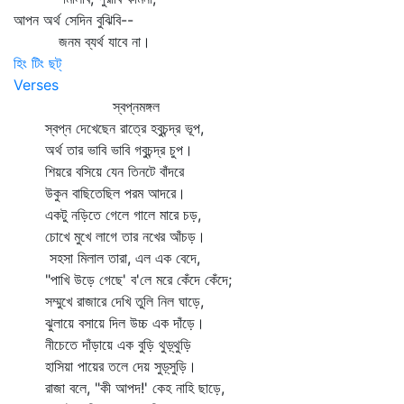
আপন অর্থ সেদিন বুঝিবি--
জনম ব্যর্থ যাবে না।
হিং টিং ছট্‌
Verses
স্বপ্নমঙ্গল
স্বপ্ন দেখেছেন রাত্রে হবুচন্দ্র ভূপ,
অর্থ তার ভাবি ভাবি গবুচন্দ্র চুপ।
শিয়রে বসিয়ে যেন তিনটে বাঁদরে
উকুন বাছিতেছিল পরম আদরে।
একটু নড়িতে গেলে গালে মারে চড়,
চোখে মুখে লাগে তার নখের আঁচড়।
সহসা মিলাল তারা, এল এক বেদে,
"পাখি উড়ে গেছে' ব'লে মরে কেঁদে কেঁদে;
সম্মুখে রাজারে দেখি তুলি নিল ঘাড়ে,
ঝুলায়ে বসায়ে দিল উচ্চ এক দাঁড়ে।
নীচেতে দাঁড়ায়ে এক বুড়ি থুড়্‌থুড়ি
হাসিয়া পায়ের তলে দেয় সুড়্‌সুড়ি।
রাজা বলে, "কী আপদ!' কেহ নাহি ছাড়ে,