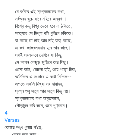
যে শুনিবে এই স্বপ্নমঙ্গলের কথা,
সর্বভ্রম ঘুচে যাবে নহিবে অন্যথা।
বিশ্বে কভু বিশ্ব ভেবে হবে না ঠকিতে,
সত্যেরে সে মিথ্যা বলি বুঝিবে চকিতে।
যা আছে তা নাই আর নাই যাহা আছে,
এ কথা জাজ্বল্যমান হবে তার কাছে।
সবাই সরলভাবে দেখিবে যা কিছু,
সে আপন লেজুড় জুড়িবে তার পিছু।
এসো ভাই, তোলো হাই, শুয়ে পড়ো চিত,
অনিশ্চিত এ সংসারে এ কথা নিশ্চিত--
জগতে সকলি মিথ্যা সব মায়াময়,
স্বপ্ন শুধু সত্য আর সত্য কিছু নয়।
স্বপ্নমঙ্গলের কথা অমৃতসমান,
গৌড়ানন্দ কবি ভনে, শুনে পুণ্যবান।
4
Verses
তোমার শঙ্খ ধুলায় প'ড়ে,
কেমন করে সইব।