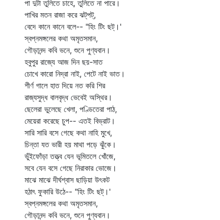
পা দুটা তুলিতে চাহে, তুলিতে না পারে।
পাখির মতন রাজা করে ঝট্‌পট্‌,
বেদে কানে কানে বলে-- "হিং টিং ছট্‌।'
স্বপ্নমঙ্গলের কথা অমৃতসমান,
গৌড়ানন্দ কবি ভনে, শুনে পুণ্যবান।
হবুপুর রাজ্যে আজ দিন ছয়-সাত
চোখে কারো নিদ্রা নাই, পেটে নাই ভাত।
শীর্ণ গালে হাত দিয়ে নত করি শির
রাজ্যসুদ্ধ বালবৃদ্ধ ভেবেই অস্থির।
ছেলেরা ভুলেছে খেলা, পণ্ডিতেরা পাঠ,
মেয়েরা করেছে চুপ-- এতই বিভ্রাট।
সারি সারি বসে গেছে কথা নাহি মুখে,
চিন্তা যত ভারী হয় মাথা পড়ে ঝুঁকে।
ভুঁইফোঁড়া তত্ত্ব যেন ভূমিতলে খোঁজে,
সবে যেন বসে গেছে নিরাকার ভোজে।
মাঝে মাঝে দীর্ঘশ্বাস ছাড়িয়া উৎকট
হঠাৎ ফুকারি উঠে-- "হিং টিং ছট্‌।'
স্বপ্নমঙ্গলের কথা অমৃতসমান,
গৌড়ানন্দ কবি ভনে, শুনে পুণ্যবান।