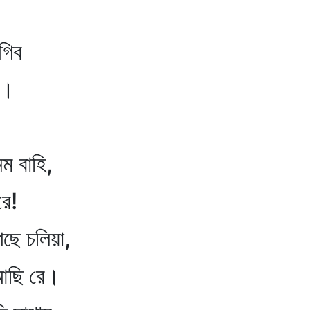
গিব
ে।
 বাহি,
ে!
ে চলিয়া,
ি রে।