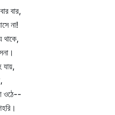
র বার,
 না!
থাকে,
সনা।
 যায়,
,
া ওঠে--
হরি।