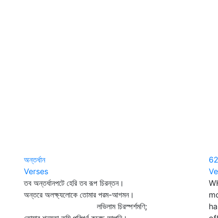
অন্তর্ধান
6
Verses
Ve
তব অন্তর্ধানপটে হেরি তব রূপ চিরন্তন।
WH
অন্তরে অলক্ষ্যলোকে তোমার পরম-আগমন।
mo
লভিলাম চিরস্পর্শমণি;
ha