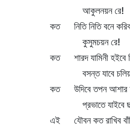
আকুলনয়ন রে!
কত নিতি নিতি বনে করিব
কুসুমচয়ন রে!
কত শারদ যামিনী হইবে ব
বসন্ত যাবে চলিয়া
কত উদিবে তপন আশার স
প্রভাতে যাইবে ছল
এই যৌবন কত রাখিব বাঁধ