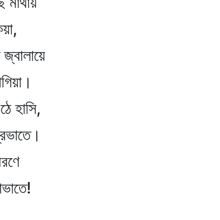
 মাথায়
া,
্বালায়ে
িয়া।
ে হাসি,
ভাতে।
রণে
াতে!