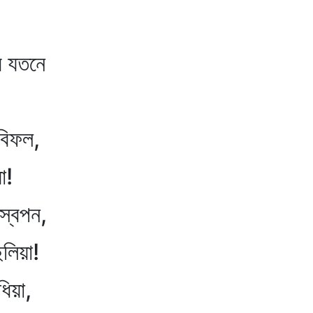
 যতনে
িফল,
!
্বপন,
িয়া!
িয়া,