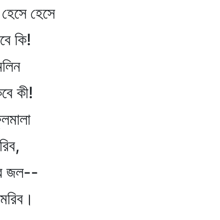
েসে হেসে
 কি!
লিন
 কী!
লমালা
িব,
র জল--
রিব।