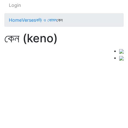
Login
Home
Verses
কড়ি ও কোমল
কেন
কেন (keno)