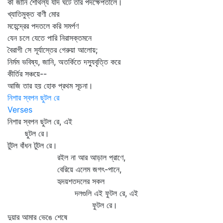
কী জানি শৈথিল্য যদি ঘটে তার পদক্ষেপতালে।
খ্যাতিমুক্ত বাণী মোর
মহেন্দ্রের পদতলে করি সমর্পণ
যেন চলে যেতে পারি নিরাসক্তমনে
বৈরাগী সে সূর্যাস্তের গেরুয়া আলোয়;
নির্মম ভবিষ্য, জানি, অতর্কিতে দস্যুবৃত্তি করে
কীর্তির সঞ্চয়ে--
আজি তার হয় হোক প্রথম সূচনা।
নিশার স্বপন ছুটল রে
Verses
নিশার স্বপন ছুটল রে, এই
ছুটল রে।
টুটল বাঁধন টুটল রে।
রইল না আর আড়াল প্রাণে,
বেরিয়ে এলেম জগৎ-পানে,
হৃদয়শতদলের সকল
দলগুলি এই ফুটল রে, এই
ফুটল রে।
দুয়ার আমার ভেঙে শেষে