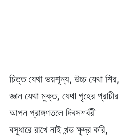
চিত্ত যেথা ভয়শূন্য, উচ্চ যেথা শির,
জ্ঞান যেথা মুক্ত, যেথা গৃহের প্রাচীর
আপন প্রাঙ্গণতলে দিবসশর্বরী
বসুধারে রাখে নাই খন্ড ক্ষুদ্র করি,