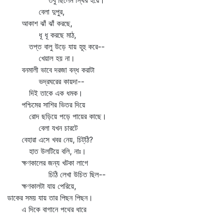
তবু ছিলেম স্থির হয়ে।
বেলা দুপুর,
আকাশ ঝাঁ ঝাঁ করছে,
ধূ ধূ করছে মাঠ,
তপ্ত বালু উড়ে যায় হূহু করে--
খেয়াল হয় না।
বনমালী ভাবে দরজা বন্ধ করাটা
ভদ্রঘরের কায়দা--
দিই তাকে এক ধমক।
পশ্চিমের সাশির ভিতর দিয়ে
রোদ ছড়িয়ে পড়ে পায়ের কাছে।
বেলা যখন চারটে
বেহারা এসে খবর নেয়, চিট্‌ঠি?
হাত উলটিয়ে বলি, নাঃ।
ক্ষণকালের জন্য খটকা লাগে
চিঠি লেখা উচিত ছিল--
ক্ষণকালটা যায় পেরিয়ে,
ডাকের সময় যায় তার পিছন পিছন।
এ দিকে বাগানে পথের ধারে