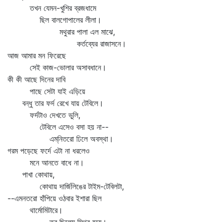
তখন যেমন-খুশির ব্রজধামে
ছিল বালগোপালের লীলা।
মথুরার পালা এল মাঝে,
কর্তব্যের রাজাসনে।
আজ আমার মন ফিরেছে
সেই কাজ-ভোলার অসাবধানে।
কী কী আছে দিনের দাবি
পাছে সেটা যাই এড়িয়ে
বন্ধু তার ফর্দ রেখে যায় টেবিলে।
ফর্দটাও দেখতে ভুলি,
টেবিলে এসেও বসা হয় না--
এম্‌নিতরো ঢিলে অবস্থা।
গরম পড়েছে ফর্দে এটা না ধরলেও
মনে আনতে বাধে না।
পাখা কোথায়,
কোথায় দার্জিলিঙের টাইম-টেবিলটা,
--এমনতরো হাঁপিয়ে ওঠবার ইশারা ছিল
থার্মোমিটারে।