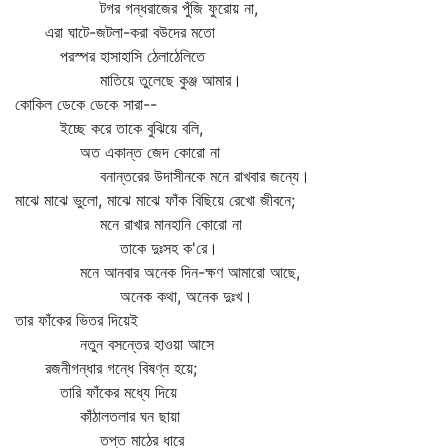
টগর গন্ধরাজের পুঁজি ফুরোয় না,
এরা ঘাটে-জটলা-করা বউদের মতো
পরস্পর হাসাহাসি ঠেলাঠেলিতে
মাতিয়ে তুলেছে কুঞ্জ আমার।
কোকিল ডেকে ডেকে সারা--
ইচ্ছে করে তাকে বুঝিয়ে বলি,
অত একান্ত জেদ কোরো না
বনান্তরের উদাসীনকে মনে রাখবার জন্যে।
মাঝে মাঝে ভুলো, মাঝে মাঝে ফাঁক বিছিয়ে রেখো জীবনে;
মনে রাখার মানহানি কোরো না
তাকে দুঃসহ ক'রে।
মনে আনবার অনেক দিন-ক্ষণ আমারো আছে,
অনেক কথা, অনেক দুঃখ।
তার ফাঁকের ভিতর দিয়েই
নতুন বসন্তের হাওয়া আসে
রজনীগন্ধার গন্ধে বিষণ্ন হয়ে;
তারি ফাঁকের মধ্যে দিয়ে
কাঁঠালতলার ঘন ছায়া
তপ্ত মাঠের ধারে