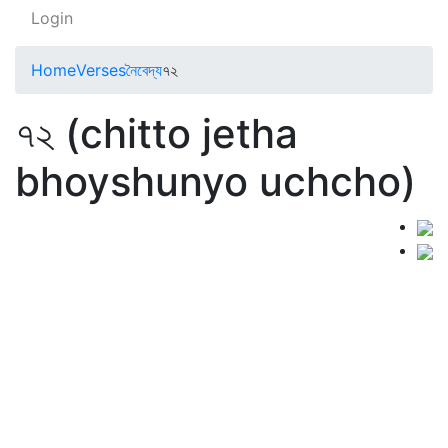
Login
Home
Verses
নৈবেদ্য
৭২
৭২ (chitto jetha
bhoyshunyo uchcho)