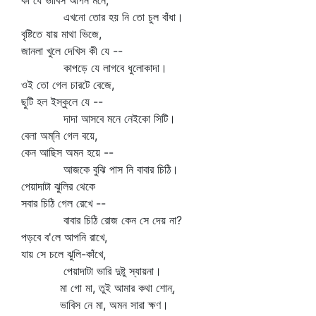
কী যে ভাবিস আপন মনে,
এখনো তোর হয় নি তো চুল বাঁধা।
বৃষ্টিতে যায় মাথা ভিজে,
জানলা খুলে দেখিস কী যে --
কাপড়ে যে লাগবে ধুলোকাদা।
ওই তো গেল চারটে বেজে,
ছুটি হল ইস্কুলে যে --
দাদা আসবে মনে নেইকো সিটি।
বেলা অম্‌নি গেল বয়ে,
কেন আছিস অমন হয়ে --
আজকে বুঝি পাস নি বাবার চিঠি।
পেয়াদাটা ঝুলির থেকে
সবার চিঠি গেল রেখে --
বাবার চিঠি রোজ কেন সে দেয় না?
পড়বে ব'লে আপনি রাখে,
যায় সে চলে ঝুলি-কাঁখে,
পেয়াদাটা ভারি দুষ্টু স্যায়না।
মা গো মা, তুই আমার কথা শোন্‌,
ভাবিস নে মা, অমন সারা ক্ষণ।