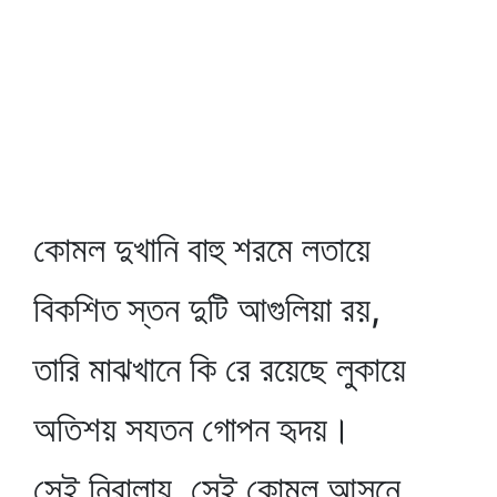
কোমল দুখানি বাহু শরমে লতায়ে
বিকশিত স্তন দুটি আগুলিয়া রয়,
তারি মাঝখানে কি রে রয়েছে লুকায়ে
অতিশয় সযতন গোপন হৃদয়।
সেই নিরালায়, সেই কোমল আসনে,