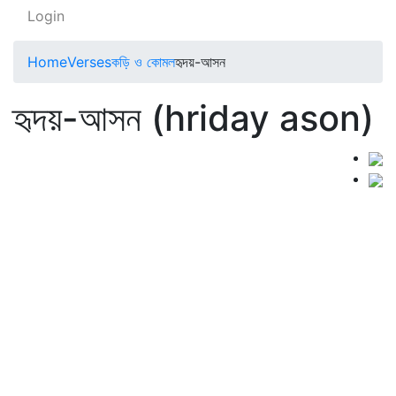
Login
Home
Verses
কড়ি ও কোমল
হৃদয়-আসন
হৃদয়-আসন (hriday ason)