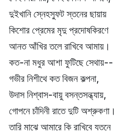
দুইখানি স্নেহস্ফুট স্তনের ছায়ায়
কিশোর প্রেমের মৃদু প্রদোষকিরণে
আনত আঁখির তলে রাখিবে আমায়।
কত-না মধুর আশা ফুটিছে সেথায়--
গভীর নিশীথে কত বিজন কল্পনা,
উদাস নিশ্বাস-বায়ু বসন্তসন্ধ্যায়,
গোপনে চাঁদিনী রাতে দুটি অশ্রুকণা।
তারি মাঝে আমারে কি রাখিবে যতনে