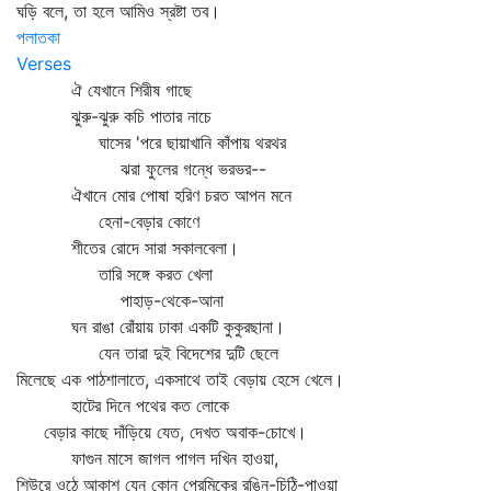
ঘড়ি বলে, তা হলে আমিও স্রষ্টা তব।
পলাতকা
Verses
ঐ যেখানে শিরীষ গাছে
ঝুরু-ঝুরু কচি পাতার নাচে
ঘাসের 'পরে ছায়াখানি কাঁপায় থরথর
ঝরা ফুলের গন্ধে ভরভর--
ঐখানে মোর পোষা হরিণ চরত আপন মনে
হেনা-বেড়ার কোণে
শীতের রোদে সারা সকালবেলা।
তারি সঙ্গে করত খেলা
পাহাড়-থেকে-আনা
ঘন রাঙা রোঁয়ায় ঢাকা একটি কুকুরছানা।
যেন তারা দুই বিদেশের দুটি ছেলে
মিলেছে এক পাঠশালাতে, একসাথে তাই বেড়ায় হেসে খেলে।
হাটের দিনে পথের কত লোকে
বেড়ার কাছে দাঁড়িয়ে যেত, দেখত অবাক-চোখে।
ফাগুন মাসে জাগল পাগল দখিন হাওয়া,
শিউরে ওঠে আকাশ যেন কোন্‌ প্রেমিকের রঙিন-চিঠি-পাওয়া