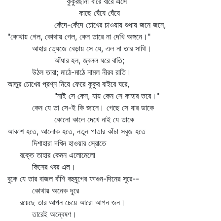
কুকুরছানা বারে বারে এসে
কাছে ঘেঁষে ঘেঁষে
কেঁদে-কেঁদে চোখের চাওয়ায় শুধায় জনে জনে,
"কোথায় গেল, কোথায় গেল, কেন তারে না দেখি অঙ্গনে।"
আহার ত্যেজে বেড়ায় সে যে, এল না তার সাথি।
আঁধার হল, জ্বলল ঘরে বাতি;
উঠল তারা; মাঠে-মাঠে নামল নীরব রাতি।
আতুর চোখের প্রশ্ন নিয়ে ফেরে কুকুর বাইরে ঘরে,
"নাই সে কেন, যায় কেন সে কাহার তরে।"
কেন যে তা সে-ই কি জানে। গেছে সে যার ডাকে
কোনো কালে দেখে নাই যে তাকে
আকাশ হতে, আলোক হতে, নতুন পাতার কাঁচা সবুজ হতে
দিশাহারা দখিন হাওয়ার স্রোতে
রক্তে তাহার কেমন এলোমেলো
কিসের খবর এল।
বুকে যে তার বাজল বাঁশি বহুযুগের ফাগুন-দিনের সুরে--
কোথায় অনেক দূরে
রয়েছে তার আপন চেয়ে আরো আপন জন।
তারেই অন্বেষণ।