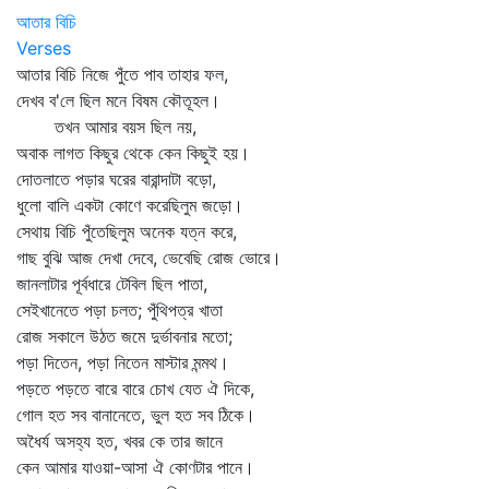
আতার বিচি
Verses
আতার বিচি নিজে পুঁতে পাব তাহার ফল,
দেখব ব'লে ছিল মনে বিষম কৌতূহল।
তখন আমার বয়স ছিল নয়,
অবাক লাগত কিছুর থেকে কেন কিছুই হয়।
দোতলাতে পড়ার ঘরের বারান্দাটা বড়ো,
ধুলো বালি একটা কোণে করেছিলুম জড়ো।
সেথায় বিচি পুঁতেছিলুম অনেক যত্ন করে,
গাছ বুঝি আজ দেখা দেবে, ভেবেছি রোজ ভোরে।
জানলাটার পূর্বধারে টেবিল ছিল পাতা,
সেইখানেতে পড়া চলত; পুঁথিপত্র খাতা
রোজ সকালে উঠত জমে দুর্ভাবনার মতো;
পড়া দিতেন, পড়া নিতেন মাস্টার মন্মথ।
পড়তে পড়তে বারে বারে চোখ যেত ঐ দিকে,
গোল হত সব বানানেতে, ভুল হত সব ঠিকে।
অধৈর্য অসহ্য হত, খবর কে তার জানে
কেন আমার যাওয়া-আসা ঐ কোণটার পানে।