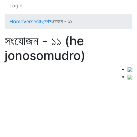
Login
Home
Verses
উৼসর্গ
সংযোজন - ১১
সংযোজন - ১১ (he
jonosomudro)