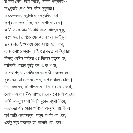
দু মাস গেল, মনে আছে, সেদিন শুক্রবার--
অঙ্কুরটি দেখা দিল নবীন সুকুমার।
অঙ্ক-কষার বারান্দাতে চুনসুরকির কোণে
অপূর্ব সে দেখা দিল, নাচ লাগালো মনে।
আমি তাকে নাম দিয়েছি আতা গাছের খুকু,
ক্ষণে ক্ষণে দেখতে যেতেম, বাড়ল কতটুকু।
দুদিন বাদেই শুকিয়ে যেত সময় হলে তার,
এ জায়গাতে স্থান নাহি ওর করত আবিষ্কার;
কিন্তু যেদিন মাস্টার ওর দিলেন মৃত্যুদণ্ড,
কচিকচি পাতার কুঁড়ি হল খণ্ড খণ্ড,
আমার পড়ার ত্রুটির জন্যে দায়ী করলেন ওকে,
বুক যেন মোর ফেটে গেল, অশ্রু ঝরল চোখে।
দাদা বললেন, কী পাগলামি, শান-বাঁধানো মেঝে,
হেথায় আতার বীজ লাগানো ঘোর বোকামি এ যে।
আমি ভাবলুম সারা দিনটা বুকের ব্যথা নিয়ে,
বড়োদের এই জোর খাটানো অন্যায় নয় কি এ।
মূর্খ আমি ছেলেমানুষ, সত্য কথাই সে তো,
একটু সবুর করলেই তা আপনি ধরা যেত।