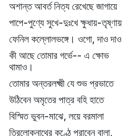
অশান্ত আবর্ত নিত্য রেখেছে জাগায়ে
পাপে-পুণ্যে সুখে-দুঃখে ক্ষুধায়-তৃষ্ণায়
ফেনিল কল্লোলভঙ্গে। ওগো, দাও দাও
কী আছে তোমার গর্ভে-- এ ক্ষোভ
থামাও।
তোমার অন্তরলক্ষ্মী যে শুভ প্রভাতে
উঠিবেন অমৃতের পাত্র বহি হাতে
বিস্মিত ভুবন-মাঝে, লয়ে বরমালা
ত্রিলোকনাথের কণ্ঠে পরাবেন বালা,