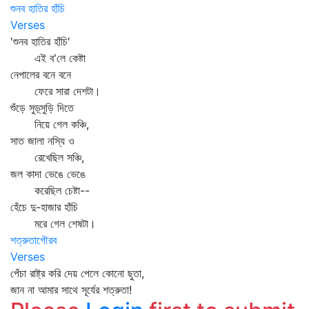
শুনব হাতির হাঁচি
Verses
'শুনব হাতির হাঁচি'
এই ব'লে কেষ্টা
নেপালের বনে বনে
ফেরে সারা দেশটা।
শুঁড়ে সুড়্‌সুড়ি দিতে
নিয়ে গেল কঞ্চি,
সাত জালা নস্যি ও
রেখেছিল সঞ্চি,
জল কাদা ভেঙে ভেঙে
করেছিল চেষ্টা--
হেঁচে দু-হাজার হাঁচি
মরে গেল শেষটা।
শত্রুতাগৌরব
Verses
পেঁচা রাষ্ট্র করি দেয় পেলে কোনো ছুতা,
জান না আমার সাথে সূর্যের শত্রুতা!