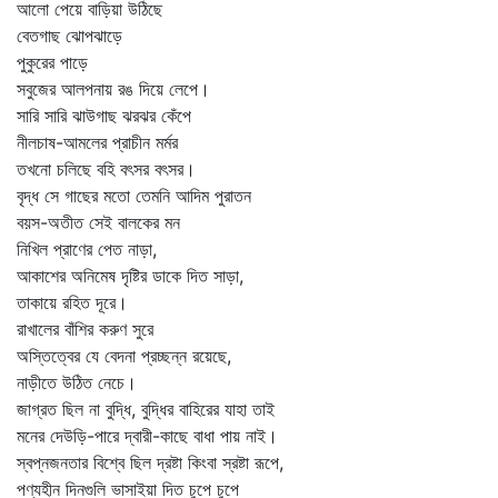
আলো পেয়ে বাড়িয়া উঠিছে
বেতগাছ ঝোপঝাড়ে
পুকুরের পাড়ে
সবুজের আলপনায় রঙ দিয়ে লেপে।
সারি সারি ঝাউগাছ ঝরঝর কেঁপে
নীলচাষ-আমলের প্রাচীন মর্মর
তখনো চলিছে বহি বৎসর বৎসর।
বৃদ্ধ সে গাছের মতো তেমনি আদিম পুরাতন
বয়স-অতীত সেই বালকের মন
নিখিল প্রাণের পেত নাড়া,
আকাশের অনিমেষ দৃষ্টির ডাকে দিত সাড়া,
তাকায়ে রহিত দূরে।
রাখালের বাঁশির করুণ সুরে
অস্তিত্বের যে বেদনা প্রচ্ছন্ন রয়েছে,
নাড়ীতে উঠিত নেচে।
জাগ্রত ছিল না বুদ্ধি, বুদ্ধির বাহিরের যাহা তাই
মনের দেউড়ি-পারে দ্বারী-কাছে বাধা পায় নাই।
স্বপ্নজনতার বিশ্বে ছিল দ্রষ্টা কিংবা স্রষ্টা রূপে,
পণ্যহীন দিনগুলি ভাসাইয়া দিত চুপে চুপে