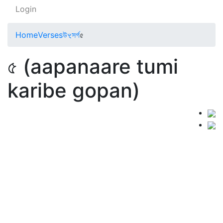
Login
Home
Verses
উৼসর্গ
৫
৫ (aapanaare tumi
karibe gopan)