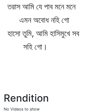
তরাস আমি যে পাব মনে মনে
এমন অবোধ নহি গো
হাসো তুমি, আমি হাসিমুখে সব
সহি গো।
Rendition
No Videos to show