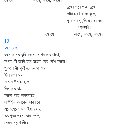
সে যে আসে, আসে, আসে।
দুখের পরে পরম দুখে,
তারি চরণ বাজে বুকে,
সুখে কখন্‌ বুলিয়ে সে দেয়
পরশমণি।
সে যে আসে, আসে, আসে।
19
Verses
বয়স আমার বুঝি হয়তো তখন হবে বারো,
অথবা কী জানি হবে দুয়েক বছর বেশি আরো।
পুরাতন নীলকুঠি-দোতলার 'পর
ছিল মোর ঘর।
সামনে উধাও ছাত--
দিন আর রাত
আলো আর অন্ধকারে
সাথিহীন বালকের ভাবনারে
এলোমেলো জাগাইয়া যেত,
অর্থশূন্য প্রাণ তারা পেত,
যেমন সমুখে নীচে