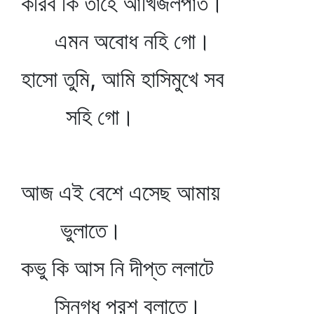
করিব কি তাহে আঁখিজলপাত।
এমন অবোধ নহি গো।
হাসো তুমি, আমি হাসিমুখে সব
সহি গো।
আজ এই বেশে এসেছ আমায়
ভুলাতে।
কভু কি আস নি দীপ্ত ললাটে
স্নিগ্ধ পরশ বুলাতে।