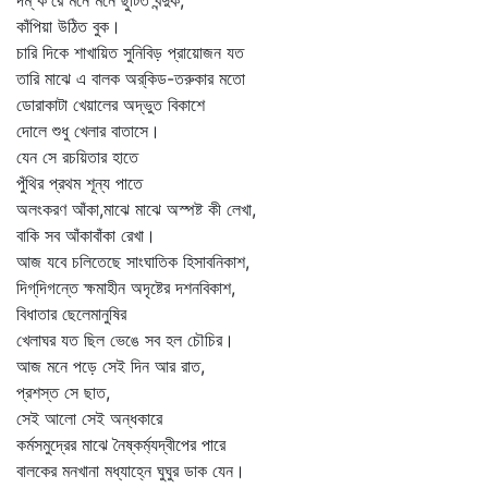
দম্‌ ক'রে মনে মনে ছুটিত বন্দুক,
কাঁপিয়া উঠিত বুক।
চারি দিকে শাখায়িত সুনিবিড় প্রায়োজন যত
তারি মাঝে এ বালক অর্‌কিড-তরুকার মতো
ডোরাকাটা খেয়ালের অদ্ভুত বিকাশে
দোলে শুধু খেলার বাতাসে।
যেন সে রচয়িতার হাতে
পুঁথির প্রথম শূন্য পাতে
অলংকরণ আঁকা,মাঝে মাঝে অস্পষ্ট কী লেখা,
বাকি সব আঁকাবাঁকা রেখা।
আজ যবে চলিতেছে সাংঘাতিক হিসাবনিকাশ,
দিগ্‌দিগন্তে ক্ষমাহীন অদৃষ্টের দশনবিকাশ,
বিধাতার ছেলেমানুষির
খেলাঘর যত ছিল ভেঙে সব হল চৌচির।
আজ মনে পড়ে সেই দিন আর রাত,
প্রশস্ত সে ছাত,
সেই আলো সেই অন্ধকারে
কর্মসমুদ্রের মাঝে নৈষ্কর্ম্যদ্বীপের পারে
বালকের মনখানা মধ্যাহ্নে ঘুঘুর ডাক যেন।