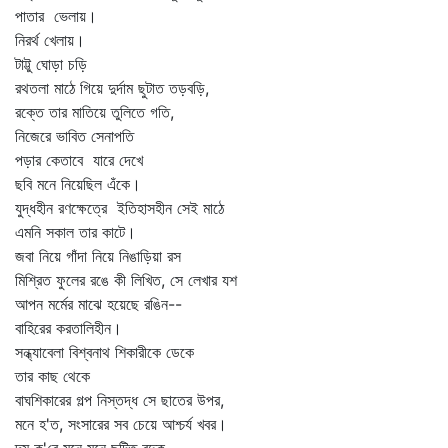
পাতার ভেলায়।
নিরর্থ খেলায়।
টাট্টু ঘোড়া চড়ি
রথতলা মাঠে গিয়ে দুর্দাম ছুটাত তড়বড়ি,
রক্তে তার মাতিয়ে তুলিতে গতি,
নিজেরে ভাবিত সেনাপতি
পড়ার কেতাবে যারে দেখে
ছবি মনে নিয়েছিল এঁকে।
যুদ্ধহীন রণক্ষেত্রে ইতিহাসহীন সেই মাঠে
এমনি সকাল তার কাটে।
জবা নিয়ে গাঁদা নিয়ে নিঙাড়িয়া রস
মিশ্রিত ফুলের রঙে কী লিখিত, সে লেখার যশ
আপন মর্মের মাঝে হয়েছে রঙিন--
বাহিরের করতালিহীন।
সন্ধ্যাবেলা বিশ্বনাথ শিকারীকে ডেকে
তার কাছ থেকে
বাঘশিকারের গল্প নিস্তদ্ধ সে ছাতের উপর,
মনে হ'ত, সংসারের সব চেয়ে আশ্চর্য খবর।