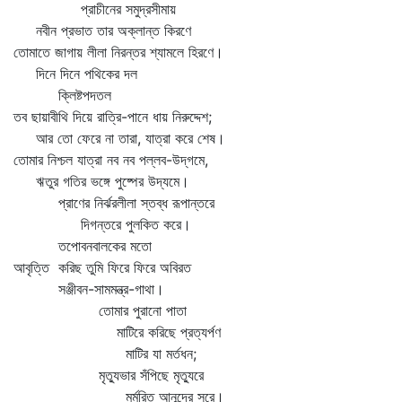
প্রাচীনের সমুদ্রসীমায়
নবীন প্রভাত তার অক্লান্ত কিরণে
তোমাতে জাগায় লীলা নিরন্তর শ্যামলে হিরণে।
দিনে দিনে পথিকের দল
ক্লিষ্টপদতল
তব ছায়াবীথি দিয়ে রাত্রি-পানে ধায় নিরুদ্দেশ;
আর তো ফেরে না তারা, যাত্রা করে শেষ।
তোমার নিশ্চল যাত্রা নব নব পল্লব-উদ্‌গমে,
ঋতুর গতির ভঙ্গে পুষ্পের উদ্যমে।
প্রাণের নির্ঝরলীলা স্তব্ধ রূপান্তরে
দিগন্তরে পুলকিত করে।
তপোবনবালকের মতো
আবৃত্তি করিছ তুমি ফিরে ফিরে অবিরত
সঞ্জীবন-সামমন্ত্র-গাথা।
তোমার পুরানো পাতা
মাটিরে করিছে প্রত্যর্পণ
মাটির যা মর্তধন;
মৃত্যুভার সঁপিছে মৃত্যুরে
মর্মরিত আনন্দের সুরে।