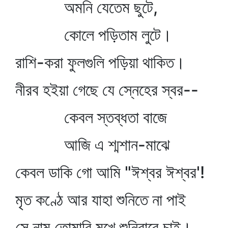
অমনি যেতেম ছুটে,
কোলে পড়িতাম লুটে।
রাশি-করা ফুলগুলি পড়িয়া থাকিত।
নীরব হইয়া গেছে যে স্নেহের স্বর--
কেবল স্তব্ধতা বাজে
আজি এ শ্মশান-মাঝে
কেবল ডাকি গো আমি "ঈশ্বর ঈশ্বর'!
মৃত কণ্ঠে আর যাহা শুনিতে না পাই
সে নাম তোমারি মুখে শুনিবারে চাই।