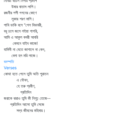
নিবিয়া বাঁচিল নিশার প্রদীপ
উষার বাতাস লাগি।
রজনীর শশী গগনের কোণে
লুকায় শরণ মাগি।
পাখি ডাকি বলে "গেল বিভাবরী,
বধূ চলে জলে লইয়া গাগরি,
আমি এ আকুল কবরী আবরি
কেমনে যাইব কাজে!
যামিনী না যেতে জাগালে না কেন,
বেলা হল মরি লাজে।
বনস্পতি
Verses
কোথা হতে পেলে তুমি অতি পুরাতন
এ যৌবন,
হে তরু প্রবীণ,
প্রতিদিন
জরাকে ঝরাও তুমি কী নিগূঢ় তেজে--
প্রতিদিন আসো তুমি সেজে
সদ্য জীবনের মহিমায়।