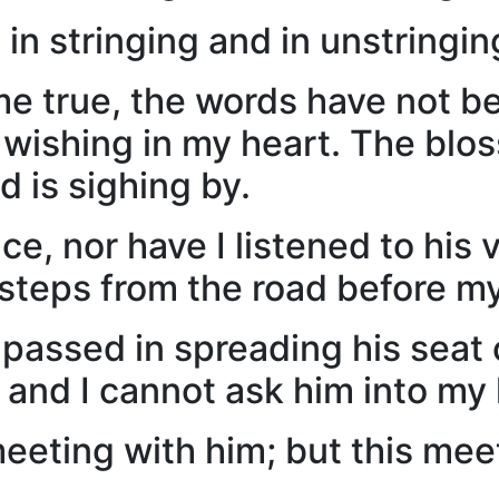
 in stringing and in unstringi
e true, the words have not bee
f wishing in my heart. The blo
 is sighing by.
ce, nor have I listened to his 
tsteps from the road before my
passed in spreading his seat o
t and I cannot ask him into my
meeting with him; but this meet