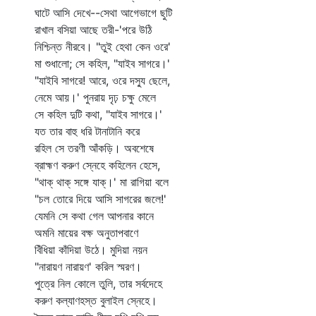
ঘাটে আসি দেখে--সেথা আগেভাগে ছুটি
রাখাল বসিয়া আছে তরী-'পরে উঠি
নিশ্চিন্ত নীরবে। "তুই হেথা কেন ওরে'
মা শুধালো; সে কহিল, "যাইব সাগরে।'
"যাইবি সাগরে! আরে, ওরে দস্যু ছেলে,
নেমে আয়।' পুনরায় দৃঢ় চক্ষু মেলে
সে কহিল দুটি কথা, "যাইব সাগরে।'
যত তার বাহু ধরি টানাটানি করে
রহিল সে তরণী আঁকড়ি। অবশেষে
ব্রাহ্মণ করুণ স্নেহে কহিলেন হেসে,
"থাক্‌ থাক্‌ সঙ্গে যাক্‌।' মা রাগিয়া বলে
"চল তোরে দিয়ে আসি সাগরের জলে!'
যেমনি সে কথা গেল আপনার কানে
অমনি মায়ের বক্ষ অনুতাপবাণে
বিঁধিয়া কাঁদিয়া উঠে। মুদিয়া নয়ন
"নারায়ণ নারায়ণ' করিল স্মরণ।
পুত্রে নিল কোলে তুলি, তার সর্বদেহে
করুণ কল্যাণহস্ত বুলাইল স্নেহে।