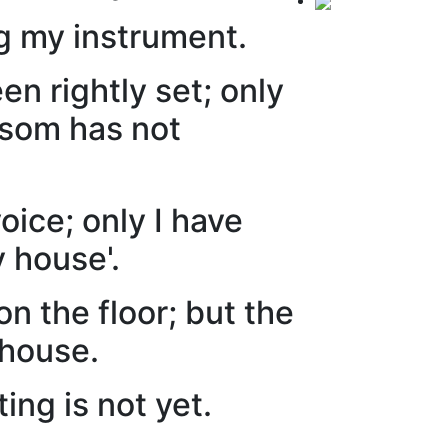
ng my instrument.
n rightly set; only
ssom has not
voice; only I have
 house'.
n the floor; but the
 house.
ing is not yet.