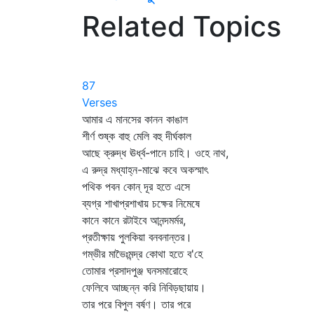
Related Topics
87
Verses
আমার এ মানসের কানন কাঙাল
শীর্ণ শুষ্ক বাহু মেলি বহু দীর্ঘকাল
আছে ক্রুদ্ধ ঊর্ধ্ব-পানে চাহি। ওহে নাথ,
এ রুদ্র মধ্যাহ্ন-মাঝে কবে অকস্মাৎ
পথিক পবন কোন্‌ দূর হতে এসে
ব্যগ্র শাখাপ্রশাখায় চক্ষের নিমেষে
কানে কানে রটাইবে আনন্দমর্মর,
প্রতীক্ষায় পুলকিয়া বনবনান্তর।
গম্ভীর মাভৈঃমন্দ্র কোথা হতে ব'হে
তোমার প্রসাদপুঞ্জ ঘনসমারোহে
ফেলিবে আচ্ছন্ন করি নিবিড়ছায়ায়।
তার পরে বিপুল বর্ষণ। তার পরে