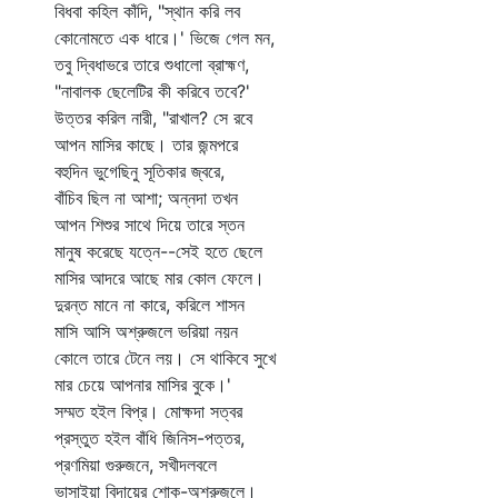
বিধবা কহিল কাঁদি, "স্থান করি লব
কোনোমতে এক ধারে।' ভিজে গেল মন,
তবু দ্বিধাভরে তারে শুধালো ব্রাহ্মণ,
"নাবালক ছেলেটির কী করিবে তবে?'
উত্তর করিল নারী, "রাখাল? সে রবে
আপন মাসির কাছে। তার জন্মপরে
বহুদিন ভুগেছিনু সূতিকার জ্বরে,
বাঁচিব ছিল না আশা; অন্নদা তখন
আপন শিশুর সাথে দিয়ে তারে স্তন
মানুষ করেছে যত্নে--সেই হতে ছেলে
মাসির আদরে আছে মার কোল ফেলে।
দুরন্ত মানে না কারে, করিলে শাসন
মাসি আসি অশ্রুজলে ভরিয়া নয়ন
কোলে তারে টেনে লয়। সে থাকিবে সুখে
মার চেয়ে আপনার মাসির বুকে।'
সম্মত হইল বিপ্র। মোক্ষদা সত্বর
প্রস্তুত হইল বাঁধি জিনিস-পত্তর,
প্রণমিয়া গুরুজনে, সখীদলবলে
ভাসাইয়া বিদায়ের শোক-অশ্রুজলে।