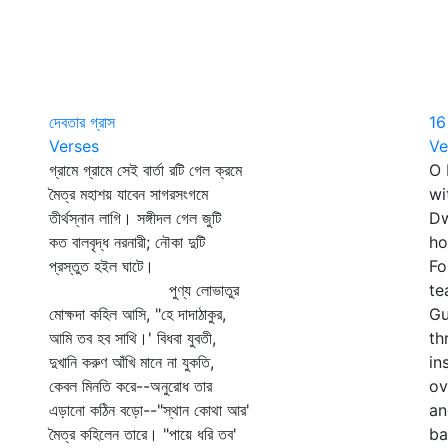
দেবতার গ্রাস
16
Verses
Ve
গ্রামে গ্রামে সেই বার্তা রটি গেল ক্রমে
O 
মৈত্র মহাশয় যাবেন সাগরসংগমে
wi
তীর্থস্নান লাগি। সঙ্গীদল গেল জুটি
Dw
কত বালবৃদ্ধ নরনারী; নৌকা দুটি
ho
প্রস্তুত হইল ঘাটে।
Fo
পুণ্য লোভাতুর
te
মোক্ষদা কহিল আসি, "হে দাদাঠাকুর,
Gu
আমি তব হব সাথি।' বিধবা যুবতী,
th
দুখানি করুণ আঁখি মানে না যুকতি,
in
কেবল মিনতি করে--অনুরোধ তার
ov
এড়ানো কঠিন বড়ো--"স্থান কোথা আর'
an
মৈত্র কহিলেন তারে। "পায়ে ধরি তব'
ba