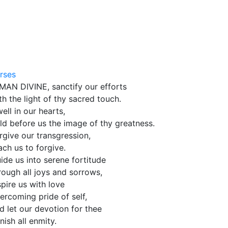
rses
MAN DIVINE, sanctify our efforts
th the light of thy sacred touch.
ell in our hearts,
ld before us the image of thy greatness.
rgive our transgression,
ach us to forgive.
ide us into serene fortitude
rough all joys and sorrows,
spire us with love
ercoming pride of self,
d let our devotion for thee
nish all enmity.