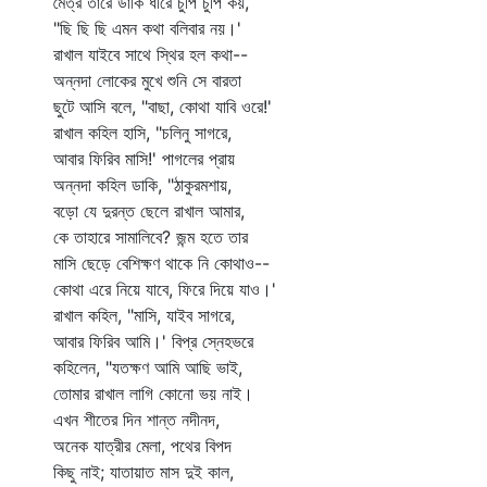
মৈত্র তারে ডাকি ধীরে চুপি চুপি কয়,
"ছি ছি ছি এমন কথা বলিবার নয়।'
রাখাল যাইবে সাথে স্থির হল কথা--
অন্নদা লোকের মুখে শুনি সে বারতা
ছুটে আসি বলে, "বাছা, কোথা যাবি ওরে!'
রাখাল কহিল হাসি, "চলিনু সাগরে,
আবার ফিরিব মাসি!' পাগলের প্রায়
অন্নদা কহিল ডাকি, "ঠাকুরমশায়,
বড়ো যে দুরন্ত ছেলে রাখাল আমার,
কে তাহারে সামালিবে? জন্ম হতে তার
মাসি ছেড়ে বেশিক্ষণ থাকে নি কোথাও--
কোথা এরে নিয়ে যাবে, ফিরে দিয়ে যাও।'
রাখাল কহিল, "মাসি, যাইব সাগরে,
আবার ফিরিব আমি।' বিপ্র স্নেহভরে
কহিলেন, "যতক্ষণ আমি আছি ভাই,
তোমার রাখাল লাগি কোনো ভয় নাই।
এখন শীতের দিন শান্ত নদীনদ,
অনেক যাত্রীর মেলা, পথের বিপদ
কিছু নাই; যাতায়াত মাস দুই কাল,