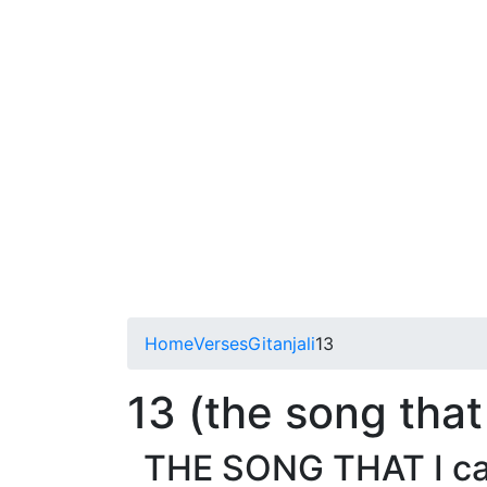
Home
Verses
Gitanjali
13
13 (the song that
THE SONG THAT I cam