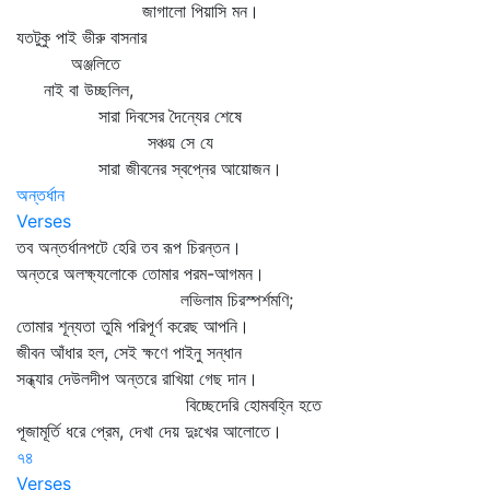
জাগালো পিয়াসি মন।
যতটুকু পাই ভীরু বাসনার
অঞ্জলিতে
নাই বা উচ্ছলিল,
সারা দিবসের দৈন্যের শেষে
সঞ্চয় সে যে
সারা জীবনের স্বপ্নের আয়োজন।
অন্তর্ধান
Verses
তব অন্তর্ধানপটে হেরি তব রূপ চিরন্তন।
অন্তরে অলক্ষ্যলোকে তোমার পরম-আগমন।
লভিলাম চিরস্পর্শমণি;
তোমার শূন্যতা তুমি পরিপূর্ণ করেছ আপনি।
জীবন আঁধার হল, সেই ক্ষণে পাইনু সন্ধান
সন্ধ্যার দেউলদীপ অন্তরে রাখিয়া গেছ দান।
বিচ্ছেদেরি হোমবহ্নি হতে
পূজামূর্তি ধরে প্রেম, দেখা দেয় দুঃখের আলোতে।
৭৪
Verses