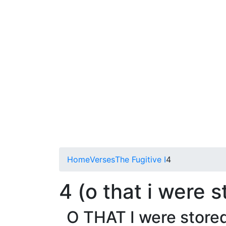
Home
Verses
The Fugitive I
4
4 (o that i were s
O THAT I were stored