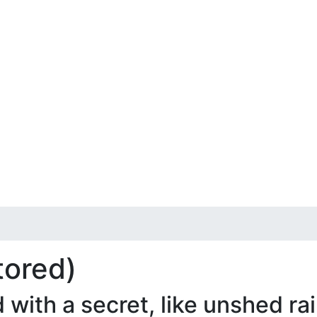
tored)
 with a secret, like unshed ra