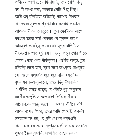
গভীরের স্পর্শ চেয়ে ফিরিয়াছি, তার বেশি কিছু
হয় নি সঞ্চয় করা, অধরার গেছি পিছু পিছু।
আমি শুধু বাঁশরিতে ভরিয়াছি প্রাণের নিশ্বাস,
বিচিত্রের সুরগুলি গ্রন্থিবারে করেছি প্রয়াস
আপনার বীণার তন্তুতে। ফুল ফোটাবার আগে
ফাল্গুনে তরুর মর্মে বেদনার যে স্পন্দন জাগে
আমন্ত্রণ করেছিনু তারে মোর মুগ্ধ রাগিণীতে
উৎকণ্ঠাকম্পিত মূর্ছনায়। ছিন্ন পত্র মোর গীতে
ফেলে গেছে শেষ দীর্ঘশ্বাস। ধরণীর অন্তঃপুরে
রবিরশ্মি নামে যবে, তৃণে তৃণে অঙ্কুরে অঙ্কুরে
যে-নিঃশব্দ হুলুধ্বনি দূরে দূরে যায় বিস্তারিয়া
ধূসর যবনি-অন্তরালে, তারে দিনু উৎসারিয়া
এ বাঁশির রন্ধ্রে রন্ধ্রে; যে-বিরাট গূঢ় অনুভবে
রজনীর অঙ্গুলিতে অক্ষমালা ফিরিছে নীরবে
আলোকবন্দনামন্ত্র জপে -- আমার বাঁশিরে রাখি
আপন বক্ষের 'পরে, তারে আমি পেয়েছি একাকী
হৃদয়কম্পনে মম; যে বন্দী গোপন গন্ধখানি
কিশোরকোরক মাঝে স্বপ্নস্বর্গে ফিরিছে সন্ধানি
পূজার নৈবেদ্যডালি, সংশয়িত তাহার বেদনা