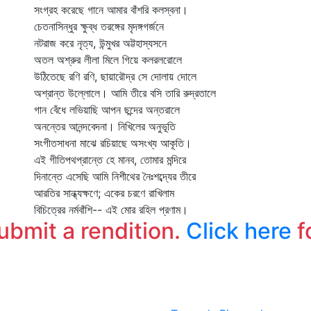
সংগ্রহ করেছে গানে আমার বাঁশরি কলস্বনা।
চেতনাসিন্ধুর ক্ষুব্ধ তরঙ্গের মৃদঙ্গগর্জনে
নটরাজ করে নৃত্য, উন্মুখর অট্টহাস্যসনে
অতল অশ্রুর লীলা মিলে গিয়ে কলরলরোলে
উঠিতেছে রণি রণি, ছায়ারৌদ্র সে দোলায় দোলে
অশ্রান্ত উল্লোলে। আমি তীরে বসি তারি রুদ্রতালে
গান বেঁধে লভিয়াছি আপন ছন্দের অন্তরালে
অনন্তের আনন্দবেদনা। নিখিলের অনুভূতি
সংগীতসাধনা মাঝে রচিয়াছে অসংখ্য আকূতি।
এই গীতিপথপ্রান্তে হে মানব, তোমার মন্দিরে
দিনান্তে এসেছি আমি নিশীথের নৈঃশব্দ্যের তীরে
আরতির সান্ধ্যক্ষণে; একের চরণে রাখিলাম
বিচিত্রের নর্মবাঁশি-- এই মোর রহিল প্রণাম।
submit a rendition.
Click here
f