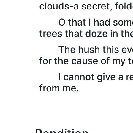
clouds-a secret, fold
O that I had some o
trees that doze in th
The hush this eveni
for the cause of my t
I cannot give a reas
from me.