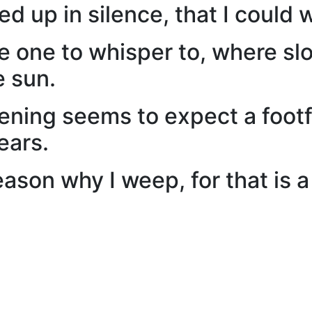
ed up in silence, that I could
ne to whisper to, where slo
e sun.
ng seems to expect a footfa
ears.
on why I weep, for that is a s