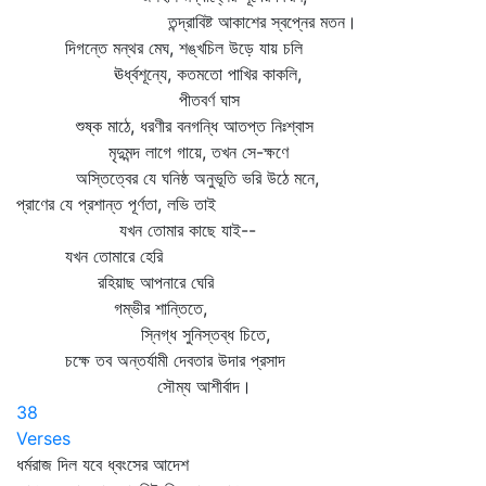
তন্দ্রাবিষ্ট আকাশের স্বপ্নের মতন।
দিগন্তে মন্থর মেঘ, শঙ্খচিল উড়ে যায় চলি
ঊর্ধ্বশূন্যে, কতমতো পাখির কাকলি,
পীতবর্ণ ঘাস
শুষ্ক মাঠে, ধরণীর বনগন্ধি আতপ্ত নিঃশ্বাস
মৃদুমন্দ লাগে গায়ে, তখন সে-ক্ষণে
অস্তিত্বের যে ঘনিষ্ঠ অনুভূতি ভরি উঠে মনে,
প্রাণের যে প্রশান্ত পূর্ণতা, লভি তাই
যখন তোমার কাছে যাই--
যখন তোমারে হেরি
রহিয়াছ আপনারে ঘেরি
গম্ভীর শান্তিতে,
স্নিগ্ধ সুনিস্তব্ধ চিতে,
চক্ষে তব অন্তর্যামী দেবতার উদার প্রসাদ
সৌম্য আশীর্বাদ।
38
Verses
ধর্মরাজ দিল যবে ধ্বংসের আদেশ