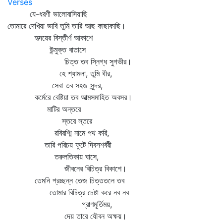
Verses
যে-ধরণী ভালোবাসিয়াছি
তোমারে দেখিয়া ভাবি তুমি তারি আছ কাছাকাছি।
হৃদয়ের বিস্তীর্ণ আকাশে
উন্মুক্ত বাতাসে
চিত্ত তব স্নিগ্ধ সুগভীর।
হে শ্যামলা, তুমি ধীর,
সেবা তব সহজ সুন্দর,
কর্মেরে বেষ্টিয়া তব আত্মসমাহিত অবসর।
মাটির অন্তরে
স্তরে স্তরে
রবিরশ্মি নামে পথ করি,
তারি পরিচয় ফুটে দিবসশর্বরী
তরুলতিকায় ঘাসে,
জীবনের বিচিত্র বিকাশে।
তেমনি প্রচ্ছন্ন তেজ চিত্ততলে তব
তোমার বিচিত্র চেষ্টা করে নব নব
প্রাণমূর্তিময়,
দেয় তারে যৌবন অক্ষয়।