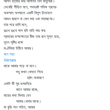
আপন হত্যার ভার আপনিই নিল মানুষেরা।
ভেবেছি পীড়িত মনে, পথভ্রষ্ট পথিক গ্রহের
অকস্মাৎ অপঘাতে একটি বিপুল চিতানলে
আগুন জ্বলে না কেন মহা এক সহমরণের।
তার পরে ভাবি মনে,
দুঃখে দুঃখে পাপ যদি নাহি পায় ক্ষয়
প্রলয়ের ভস্মক্ষেত্রে বীজ তার রবে সুপ্ত হয়ে,
নূতন সৃষ্টির বক্ষে
কণ্টকিয়া উঠিবে আবার।
মনে পড়া
Verses
মাকে আমার পড়ে না মনে।
শুধু কখন খেলতে গিয়ে
হঠাৎ অকারণে
একটা কী সুর গুনগুনিয়ে
কানে আমার বাজে,
মায়ের কথা মিলায় যেন
আমার খেলার মাঝে।
মা বুঝি গান গাইত, আমার