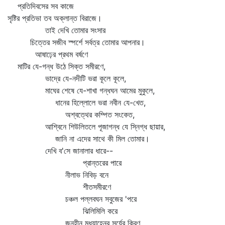
প্রতিদিবসের সব কাজে
সৃষ্টির প্রতিভা তব অক্লান্ত বিরাজে।
তাই দেখি তোমার সংসার
চিত্তের সজীব স্পর্শে সর্বত্র তোমার আপনার।
আষাঢ়ের প্রথম বর্ষণে
মাটির যে-গন্ধ উঠে সিক্ত সমীরণে,
ভাদ্রে যে-নদীটি ভরা কূলে কূলে,
মাঘের শেষে যে-শাখা গন্ধঘন আমের মুকুলে,
ধানের হিল্লোলে ভরা নবীন যে-খেত,
অশ্বত্থের কম্পিত সংকেত,
আশ্বিনে শিউলিতলে পূজাগন্ধ যে স্নিগ্ধ ছায়ার,
জানি না এদের সাথে কী মিল তোমার।
দেখি ব'সে জানালার ধারে--
প্রান্তরের পারে
নীলাভ নিবিড় বনে
শীতসমীরণে
চঞ্চল পল্লবঘন সবুজের 'পরে
ঝিলিমিলি করে
জনহীন মধ্যাহ্নের সূর্যের কিরণ,