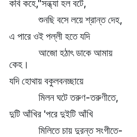
কবি কহে,"সন্ধ্যা হল বটে,
শুনছি বসে লয়ে শ্রান্ত দেহ,
এ পারে ওই পল্লী হতে যদি
আজো হঠাৎ ডাকে আমায়
কেহ।
যদি হোথায় বকুলবনচ্ছায়ে
মিলন ঘটে তরুণ-তরুণীতে,
দুটি আঁখির 'পরে দুইটি আঁখি
মিলিতে চায় দুরন্ত সংগীতে-