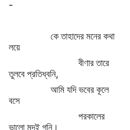
-
কে তাহাদের মনের কথা
লয়ে
বীণার তারে
তুলবে প্রতিধ্বনি,
আমি যদি ভবের কূলে
বসে
পরকালের
ভালো মন্দই গনি।