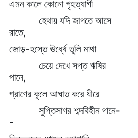
এমন কালে কোনো গৃহত্যাগী
হেথায় যদি জাগতে আসে
রাতে,
জোড়-হস্তে ঊর্ধ্বে তুলি মাথা
চেয়ে দেখে সপ্ত ঋষির
পানে,
প্রাণের কূলে আঘাত করে ধীরে
সুপ্তিসাগর শব্দবিহীন গানে-
-