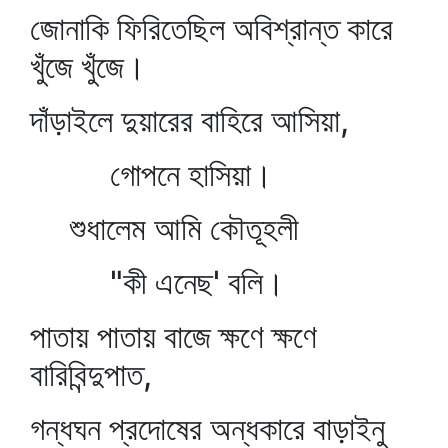
জোনাকি ফিরিতেছিল অবিশ্রান্ত কারে
খুঁজে খুঁজে।
দাঁড়াইলে দুয়ারের বাহিরে আসিয়া,
গোপনে হাসিয়া।
শুধালেম আমি কৌতূহলী
"কী এনেছ' বলি।
পাতায় পাতায় বাজে ক্ষণে ক্ষণে
বারিবিন্দুপাত,
গন্ধঘন প্রদোষের অন্ধকারে বাড়াইনু