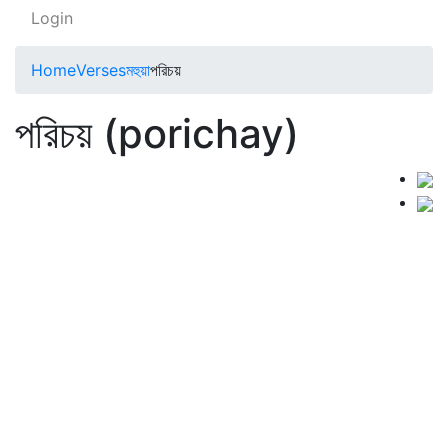
Login
Home
Verses
মহুয়া
পরিচয়
পরিচয় (porichay)