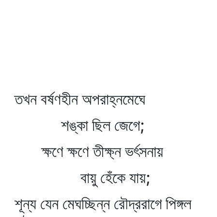
তখন বর্ষণহীন অপরাহ্নমেঘে
শঙ্কা ছিল জেগে;
ক্ষণে ক্ষণে তীক্ষ্ন ভর্ৎসনায়
বায়ু হেঁকে যায়;
শূন্য যেন মেঘচ্ছিন্ন রৌদ্ররাগে পিঙ্গল