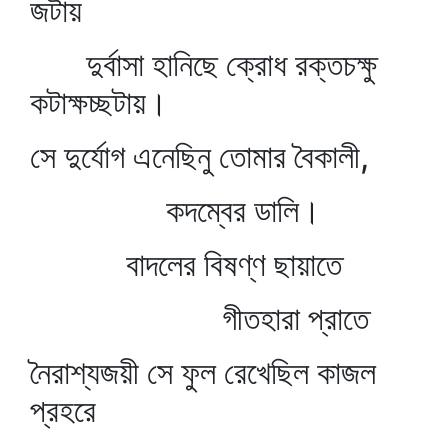
জটায়
দুর্বাসা হানিছে ক্রোধ রক্তচক্ষু
কটাক্ষচ্ছটায়।
সে দুর্যোগ এনেছিনু তোমার বৈকালী,
কদম্বের ডালি।
বাদলের বিষণ্ণ ছায়াতে
গীতহারা প্রাতে
নৈরাশ্যজয়ী সে ফুল রেখেছিল কাজল
প্রহরে