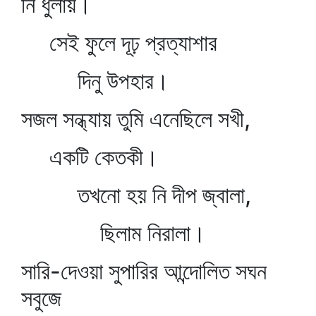
নি ধুলায়।
সেই ফুলে দূঢ় প্রত্যাশার
দিনু উপহার।
সজল সন্ধ্যায় তুমি এনেছিলে সখী,
একটি কেতকী।
তখনো হয় নি দীপ জ্বালা,
ছিলাম নিরালা।
সারি-দেওয়া সুপারির আন্দোলিত সঘন
সবুজে