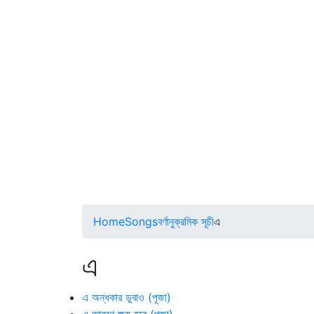
Home
Songs
বর্ণানুক্রমিক সূচী
এ
এ
এ অন্ধকার ডুবাও (পূজা)