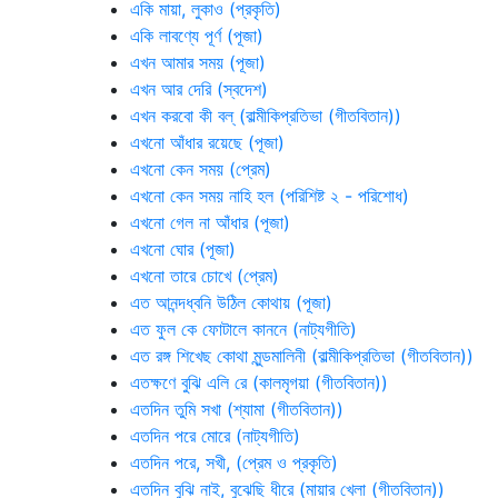
একি মায়া, লুকাও (প্রকৃতি)
একি লাবণ্যে পূর্ণ (পূজা)
এখন আমার সময় (পূজা)
এখন আর দেরি (স্বদেশ)
এখন করবো কী বল্ (বাল্মীকিপ্রতিভা (গীতবিতান))
এখনো আঁধার রয়েছে (পূজা)
এখনো কেন সময় (প্রেম)
এখনো কেন সময় নাহি হল (পরিশিষ্ট ২ - পরিশোধ)
এখনো গেল না আঁধার (পূজা)
এখনো ঘোর (পূজা)
এখনো তারে চোখে (প্রেম)
এত আনন্দধ্বনি উঠিল কোথায় (পূজা)
এত ফুল কে ফোটালে কাননে (নাট্যগীতি)
এত রঙ্গ শিখেছ কোথা মুন্ডমালিনী (বাল্মীকিপ্রতিভা (গীতবিতান))
এতক্ষণে বুঝি এলি রে (কালমৃগয়া (গীতবিতান))
এতদিন তুমি সখা (শ্যামা (গীতবিতান))
এতদিন পরে মোরে (নাট্যগীতি)
এতদিন পরে, সখী, (প্রেম ও প্রকৃতি)
এতদিন বুঝি নাই, বুঝেছি ধীরে (মায়ার খেলা (গীতবিতান))