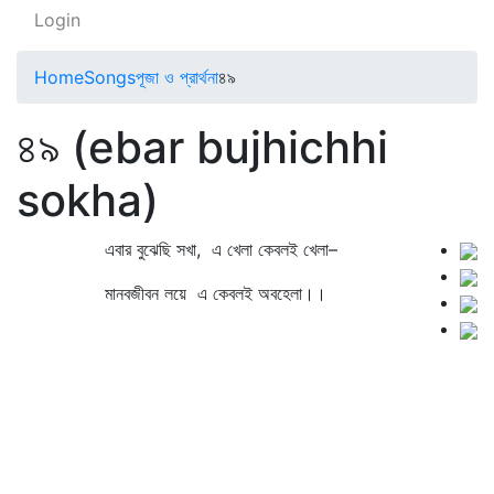
Login
Home
Songs
পূজা ও প্রার্থনা
৪৯
৪৯ (ebar bujhichhi
sokha)
এবার বুঝেছি সখা, এ খেলা কেবলই খেলা–
মানবজীবন লয়ে এ কেবলই অবহেলা।।