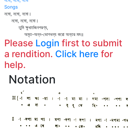
নমো, নমো, নমো
Songs
নমো, নমো, নমো।
নমো, নমো, নমো।
তুমি ক্ষুধার্তজনশরণ্য,
অমৃত-অন্ন-ভোগধন্য করো অন্তর মম॥
Please
Login
first to submit
a rendition.
Click here
for
help.
Notation