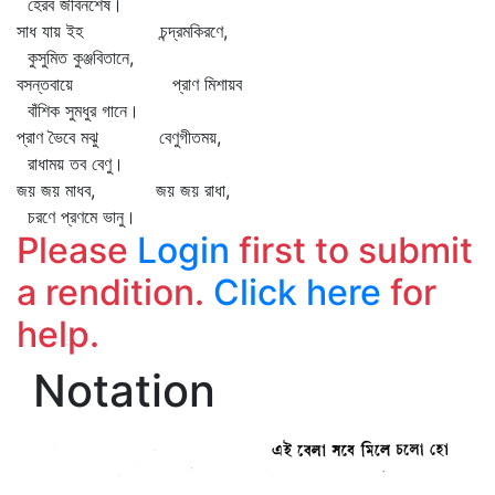
হেরব জীবনশেষ।
সাধ যায় ইহ চন্দ্রমকিরণে,
কুসুমিত কুঞ্জবিতানে,
বসন্তবায়ে প্রাণ মিশায়ব
বাঁশিক সুমধুর গানে।
প্রাণ ভৈবে মঝু বেণুগীতময়,
রাধাময় তব বেণু।
জয় জয় মাধব, জয় জয় রাধা,
চরণে প্রণমে ভানু।
Please
Login
first to submit
a rendition.
Click here
for
help.
Notation