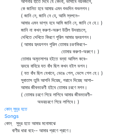
আপনার হাতে দিবে যে বেদনা, ভাসাবে নয়নজলে,
কে জানিত হবে আমার এমন শুভদিন শুভলগন।
( জানি নে, জানি নে হে, আমি স্বপনে–
আমার এমন ভাগ্য হবে আমি জানি নে, জানি নে হে। )
জানি না কখন্‌ করুণা-অরুণ উঠিল উদয়াচলে,
দেখিতে দেখিতে কিরণে পূরিল আমার হৃদয়গগন।
( আমার হৃদয়গগন পূরিল তোমার চরণকিরণে–
তোমার করুণা-অরুণে। )
তোমার অমৃতসাগর হইতে বন্যা আসিল কবে–
হৃদয়ে বাহিরে যত বাঁধ ছিল কখন হইল ভগন।
( যত বাঁধ ছিল যেখানে, ভেঙে গেল, ভেসে গেল হে। )
সুবাতাস তুমি আপনি দিয়েছ, পরানে দিয়েছ আশা–
আমার জীবনতরণী হইবে তোমার চরণে মগন।
( তোমার চরণে গিয়ে লাগিবে আমার জীবনতরণী–
অভয়চরণে গিয়ে লাগিবে। )
কোন্ সুদূর হতে
Songs
কোন্‌ সুদূর হতে আমার মনোমাঝে
বাণীর ধারা বহে-- আমার প্রাণে প্রাণে।