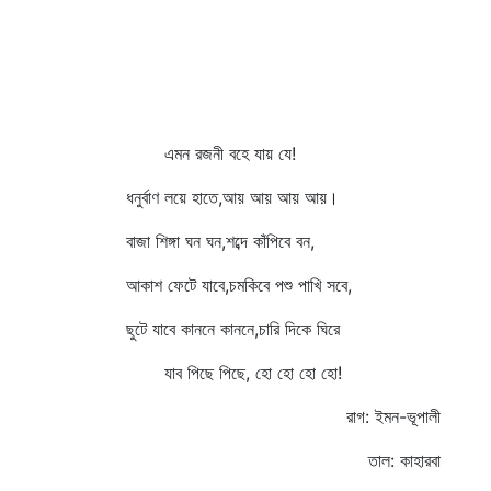
এমন রজনী বহে যায় যে!
ধনুর্বাণ লয়ে হাতে,আয় আয় আয় আয়।
বাজা শিঙ্গা ঘন ঘন,শব্দে কাঁপিবে বন,
আকাশ ফেটে যাবে,চমকিবে পশু পাখি সবে,
ছুটে যাবে কাননে কাননে,চারি দিকে ঘিরে
যাব পিছে পিছে, হো হো হো হো!
রাগ: ইমন-ভূপালী
তাল: কাহারবা