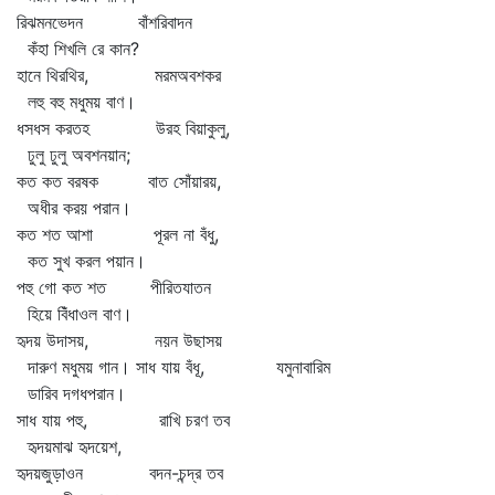
রিঝমনভেদন বাঁশরিবাদন
কঁহা শিখলি রে কান?
হানে থিরথির, মরমঅবশকর
লহু বহু মধুময় বাণ।
ধসধস করতহ উরহ বিয়াকুলু,
ঢুলু ঢুলু অবশনয়ান;
কত কত বরষক বাত সোঁয়ারয়,
অধীর করয় পরান।
কত শত আশা পূরল না বঁধু,
কত সুখ করল পয়ান।
পহু গো কত শত পীরিতযাতন
হিয়ে বিঁধাওল বাণ।
হৃদয় উদাসয়, নয়ন উছাসয়
দারুণ মধুময় গান। সাধ যায় বঁধূ, যমুনাবারিম
ডারিব দগধপরান।
সাধ যায় পহু, রাখি চরণ তব
হৃদয়মাঝ হৃদয়েশ,
হৃদয়জুড়াওন বদন-চন্দ্র তব