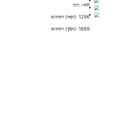
তাল: খেমটা
রচনাকাল (বঙ্গাব্দ): 1296
রচনাকাল (খৃষ্টাব্দ): 1889