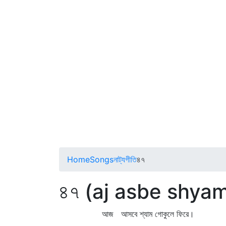
Home
Songs
নাট্যগীতি
৪৭
৪৭ (aj asbe shyam
আজ আসবে শ্যাম গোকুলে ফিরে।