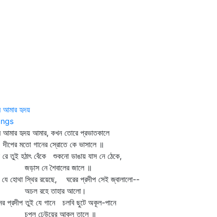
 আমার হৃদয়
ngs
 আমার হৃদয় আমার, কখন তোরে প্রভাতকালে
পের মতো গানের স্রোতে কে ভাসালে ॥
 রে তুই হঠাৎ বেঁকে শুকনো ডাঙায় যাস নে ঠেকে,
াস নে শৈবালের জালে ॥
 যে হোথা স্থির রয়েছে, ঘরের প্রদীপ সেই জ্বালালো--
চল রহে তাহার আলো।
ের প্রদীপ তুই যে গানে চলবি ছুটে অকূল-পানে
পল ঢেউয়ের আকুল তালে ॥